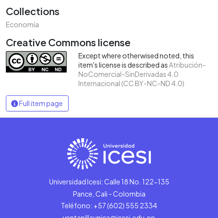
Collections
Economía
Creative Commons license
Except where otherwised noted, this
item's license is described as
Atribución-
NoComercial-SinDerivadas 4.0
Internacional (CC BY-NC-ND 4.0)
Full item page
Universidad Icesi: Calle 18 No. 122-135
Pance, Cali - Colombia
Teléfono: +57 (602) 555 2334
ventanillaunica@icesi.edu.co