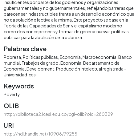
insuficientes por parte de los gobiernos y organizaciones
gubernamentales y no gubernamentales, reflejando barreras que
parecen ser indestructibles frente a un desarrollo económico que
no da solución efectiva a la misma. Este proyecto se basa en la
Teoría de las Capacidades de Sen y el capitalismo moderno
como dos concepciones y formas de generar nuevas políticas
públicas para la abolición de la pobreza.
Palabras clave
Pobreza
Políticas públicas
Economía
Macroeconomía
Banco
mundial
Trabajos de grado
Economía
Departamento de
Economía
Development
Producción intelectual registrada -
Universidad Icesi
Keywords
Poverty
OLIB
http://biblioteca2.icesi.edu.co/cgi-olib?oid=280329
URI
http://hdl.handle.net/10906/79255