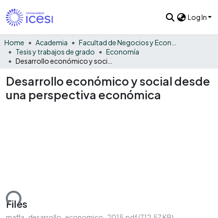
Log In
Home
Academia
Facultad de Negocios y Economía
Tesis y trabajos de grado
Economía
Desarrollo económico y social desde una perspectiva económica
Desarrollo económico y social desde
una perspectiva económica
ading...
Files
mafla_desarrollo_economico_2015.pdf
(712.57 KB)