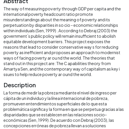
Abstract
The way of measuring pov erty through GDP per capita and the
international poverty headcount ratio promote
misunderstandings about the meaning of poverty and its
perpetuation by disparities in so cio - economic relationships
within individuals (Sen, 1999) . According to Debraj (2003) the
government ́s public policy will remain insufficient to abolish
equitable development barriers. This project exposes the
reasons that lead to consider conservative way s for reducing
poverty as inefficient and proposes an approach to modernist
ways of facing poverty ar ou nd the world. The theories that
stand out in this project are: The C apabilities theory from
Amartya Sen, and the contemporary way of capitalism as key i
ssues to help reduce poverty ar ound the world.
Description
La forma de medir la pobreza mediante el nivel de ingreso per
cápita de un individuo y la línea internacional de pobreza,
promueven entendimientos superficiales de lo que esta
problemática significa y la forma en que se perpetua gracias a las
disparidades que se establecen en las relaciones socio-
económicas (Sen, 1999). De acuerdo con Debraj (2003), las
concepciones erróneas de pobreza llevan a soluciones