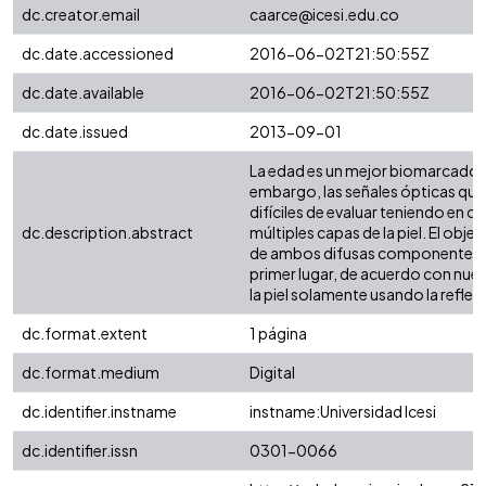
dc.creator.email
caarce@icesi.edu.co
dc.date.accessioned
2016-06-02T21:50:55Z
dc.date.available
2016-06-02T21:50:55Z
dc.date.issued
2013-09-01
La edad es un mejor biomarcador d
embargo, las señales ópticas que 
difíciles de evaluar teniendo en cu
dc.description.abstract
múltiples capas de la piel. El obj
de ambos difusas componente de re
primer lugar, de acuerdo con nues
la piel solamente usando la reflexi
dc.format.extent
1 página
dc.format.medium
Digital
dc.identifier.instname
instname:Universidad Icesi
dc.identifier.issn
0301-0066