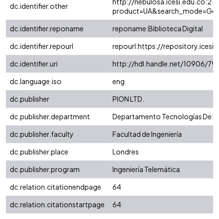
http://nebulosa.icesi.edu.co:21
dc.identifier.other
product=UA&search_mode=Gen
dc.identifier.reponame
reponame:Biblioteca Digital
dc.identifier.repourl
repourl:https://repository.icesi.
dc.identifier.uri
http://hdl.handle.net/10906/79
dc.language.iso
eng
dc.publisher
PION LTD.
dc.publisher.department
Departamento Tecnologías De I
dc.publisher.faculty
Facultad de Ingeniería
dc.publisher.place
Londres
dc.publisher.program
Ingeniería Telemática
dc.relation.citationendpage
64
dc.relation.citationstartpage
64