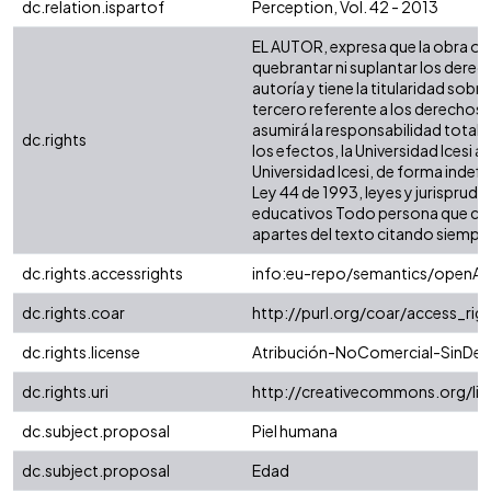
dc.relation.ispartof
Perception, Vol. 42 - 2013
EL AUTOR, expresa que la obra obje
quebrantar ni suplantar los derech
autoría y tiene la titularidad so
tercero referente a los derechos d
asumirá la responsabilidad total,
dc.rights
los efectos, la Universidad Icesi 
Universidad Icesi, de forma indefi
Ley 44 de 1993, leyes y jurisprude
educativos Todo persona que cons
apartes del texto citando siempre la
dc.rights.accessrights
info:eu-repo/semantics/openAc
dc.rights.coar
http://purl.org/coar/access_rig
dc.rights.license
Atribución-NoComercial-SinDeri
dc.rights.uri
http://creativecommons.org/li
dc.subject.proposal
Piel humana
dc.subject.proposal
Edad