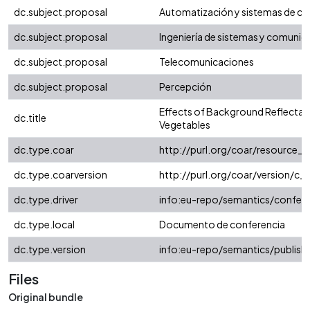
dc.subject.proposal
Automatización y sistemas de co
dc.subject.proposal
Ingeniería de sistemas y comunic
dc.subject.proposal
Telecomunicaciones
dc.subject.proposal
Percepción
Effects of Background Reflectanc
dc.title
Vegetables
dc.type.coar
http://purl.org/coar/resource_
dc.type.coarversion
http://purl.org/coar/version/
dc.type.driver
info:eu-repo/semantics/confer
dc.type.local
Documento de conferencia
dc.type.version
info:eu-repo/semantics/publish
Files
Original bundle