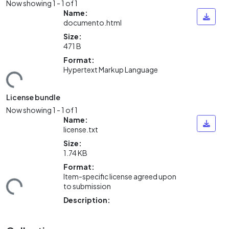
Now showing
1 - 1 of 1
Name:
documento.html
Size:
471 B
Format:
Hypertext Markup Language
ding...
License bundle
Now showing
1 - 1 of 1
Name:
license.txt
Size:
1.74 KB
Format:
Item-specific license agreed upon
ding...
to submission
Description: