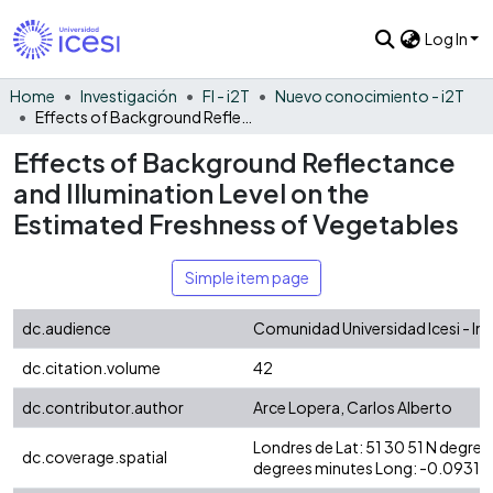
Log In
Home
Investigación
FI - i2T
Nuevo conocimiento - i2T
Effects of Background Reflectance and Illumination Level on the Estimated Freshness of Vegetables
Effects of Background Reflectance
and Illumination Level on the
Estimated Freshness of Vegetables
Simple item page
dc.audience
Comunidad Universidad Icesi - In
dc.citation.volume
42
dc.contributor.author
Arce Lopera, Carlos Alberto
Londres de Lat: 51 30 51 N degre
dc.coverage.spatial
degrees minutes Long: -0.0931 d