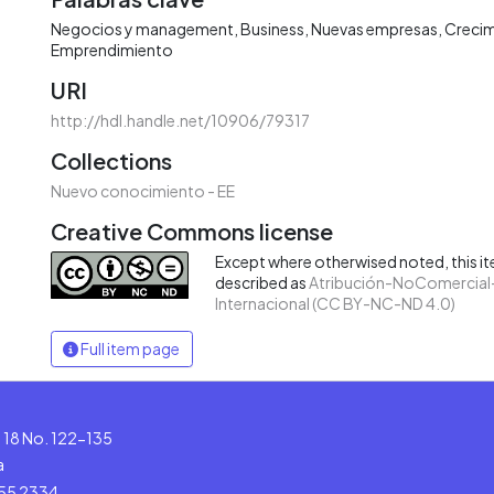
Negocios y management
Business
Nuevas empresas
Creci
Emprendimiento
URI
http://hdl.handle.net/10906/79317
Collections
Nuevo conocimiento - EE
Creative Commons license
Except where otherwised noted, this ite
described as
Atribución-NoComercial-
Internacional (CC BY-NC-ND 4.0)
Full item page
le 18 No. 122-135
a
555 2334