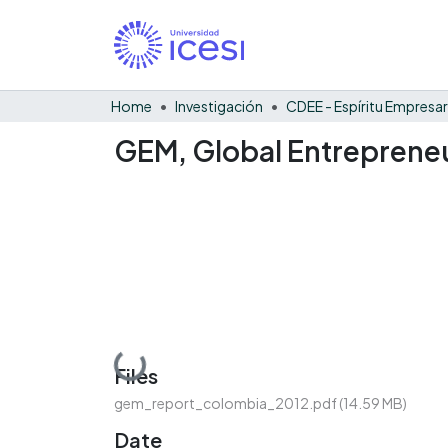
Home
Investigación
CDEE - Espíritu Empresar
GEM, Global Entreprene
Loading...
Files
gem_report_colombia_2012.pdf
(14.59 MB)
Date