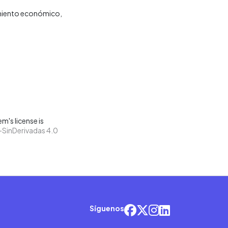
miento económico
m's license is
SinDerivadas 4.0
Síguenos