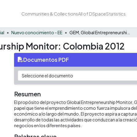
Communities & Collections
All of DSpace
Statistics
ial
Nuevo conocimiento - EE
GEM, Global Entrepreneurship Monitor: Colombia 2012
urship Monitor: Colombia 2012
Documentos PDF
Resumen
El propósito del proyecto Global Entrepreneurship Monitor, G
papel que tiene el emprendimiento como fuerza impulsora de
económico a lo largo del mundo. El proyecto aspira a captura
desarrollo de todas las actividades que conduzcan a la creac
negocios en los diferentes países.
Palabras clave