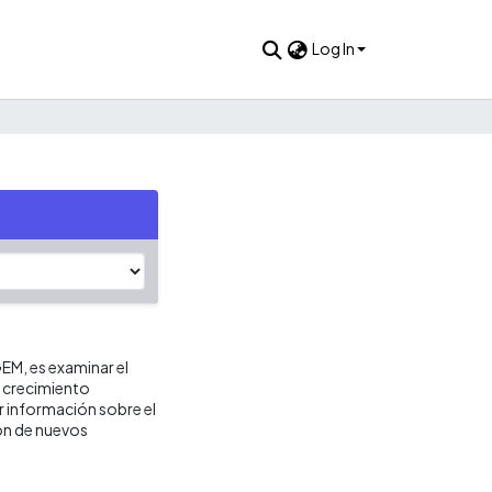
Log In
EM, es examinar el
l crecimiento
r información sobre el
ión de nuevos