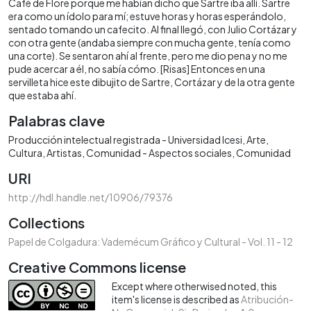
Café de Flore porque me habían dicho que Sartre iba allí. Sartre
era como un ídolo para mí; estuve horas y horas esperándolo,
sentado tomando un cafecito. Al final llegó, con Julio Cortázar y
con otra gente (andaba siempre con mucha gente, tenía como
una corte). Se sentaron ahí al frente, pero me dio pena y no me
pude acercar a él, no sabía cómo. [Risas] Entonces en una
servilleta hice este dibujito de Sartre, Cortázar y de la otra gente
que estaba ahí.
Palabras clave
Producción intelectual registrada - Universidad Icesi
Arte
Cultura
Artistas
Comunidad - Aspectos sociales
Comunidad
URI
http://hdl.handle.net/10906/79376
Collections
Papel de Colgadura: Vademécum Gráfico y Cultural - Vol. 11 - 12
Creative Commons license
Except where otherwised noted, this
item's license is described as
Atribución-