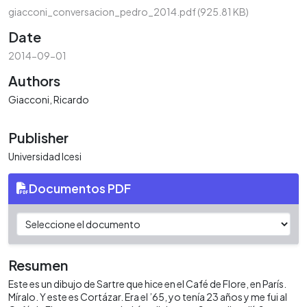
giacconi_conversacion_pedro_2014.pdf
(925.81 KB)
Date
2014-09-01
Authors
Giacconi, Ricardo
Publisher
Universidad Icesi
Documentos PDF
Resumen
Este es un dibujo de Sartre que hice en el Café de Flore, en París.
Míralo. Y este es Cortázar. Era el ’65, yo tenía 23 años y me fui al