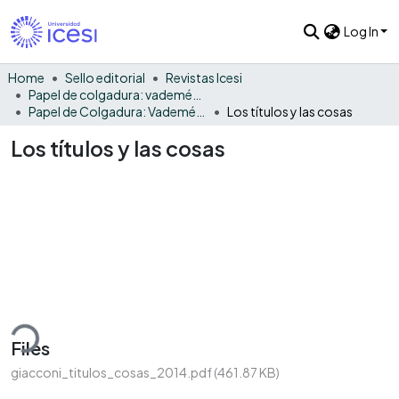
Log In
Home
Sello editorial
Revistas Icesi
Papel de colgadura: vademécum gráfico y cultural
Papel de Colgadura: Vademécum Gráfico y Cultural - Vol. 11 - 12
Los títulos y las cosas
Los títulos y las cosas
ding...
Files
giacconi_titulos_cosas_2014.pdf
(461.87 KB)