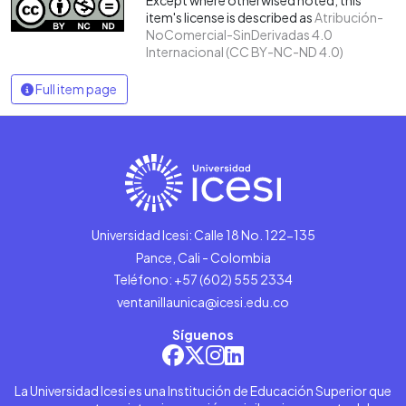
item's license is described as
Atribución-
NoComercial-SinDerivadas 4.0
Internacional (CC BY-NC-ND 4.0)
Full item page
Universidad Icesi: Calle 18 No. 122-135
Pance, Cali - Colombia
Teléfono: +57 (602) 555 2334
ventanillaunica@icesi.edu.co
Síguenos
La Universidad Icesi es una Institución de Educación Superior que