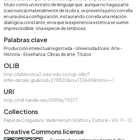
título como un estrato de lenguaje que, aunque no haga parte
(casi nunca) materialmente de la obra, se presenta junto con ella
en una única configuración, instaurando con ella una relación
dialógica constante, en la que la experiencia estética se vuelve
imprescindible. Una especie de simbiosis.
Palabras clave
Producción intelectual registrada - Universidad Icesi
Arte -
Historia - Enseñanza
Obras de arte
Títulos
OLIB
http://biblioteca2.icesi.edu.co/cgi-olib/?
infile=details.glu&loid=278820&rs=133645&hitno=-1
URI
http://hdl.handle.net/10906/79377
Collections
Papel de Colgadura: Vademécum Gráfico y Cultural - Vol. 11 - 12
Creative Commons license
Except where otherwised noted, this