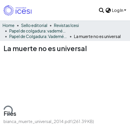
Log In
Home
Sello editorial
Revistas Icesi
Papel de colgadura: vademécum gráfico y cultural
Papel de Colgadura: Vademécum Gráfico y Cultural - Vol. 11 - 12
La muerte no es universal
La muerte no es universal
ding...
Files
bianca_muerte_universal_2014.pdf
(261.39 KB)