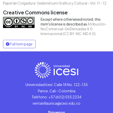
Papel de Colgadura: Vademécum Gráfico y Cultural - Vol. 11 - 12
Creative Commons license
Except where otherwised noted, this
item's license is described as
Atribución-
NoComercial-SinDerivadas 4.0
Internacional (CC BY-NC-ND 4.0)
Full item page
Universidad Icesi: Calle 18 No. 122-135
Pance, Cali - Colombia
Teléfono: +57 (602) 555 2334
ventanillaunica@icesi.edu.co
Síguenos