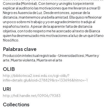
Concordia (Montréal). Con temor y un inglés torpe intenté
explicar al auditorio las motivaciones que me llevaron a crear El
Negro es Ausencia de Luz. Desde entonces, a pesar de la
distancia, mantenemos una bella amistad. Ella quiso reflexionar
un poco sobre mi trabajo y yo en agradecimiento traduje al
español su texto. A pesar de la aparente falta de distancia
objetiva, con todo respeto me he acercado al texto de Bianca
quien ha desmenuzado mis motivaciones a la luz de un quirófano
filosófico.
Palabras clave
Producción intelectual registrada - Universidad Icesi
Muerte y
arte
Muerte violenta
Muerte en el arte
OLIB
http://biblioteca2.icesi.edu.co/cgi-olib/?
infile=details.glu&loid=278829&rs=133696&hitno=-1
URI
http://hdl.handle.net/10906/79383
Collections