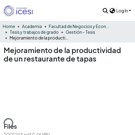
Log In
Home
Academia
Facultad de Negocios y Economía
Tesis y trabajos de grado
Gestión - Tesis
Mejoramiento de la productividad de un restaurante de tapas
Mejoramiento de la productividad
de un restaurante de tapas
ding...
Files
TG01244.pdf
(1.46 MB)