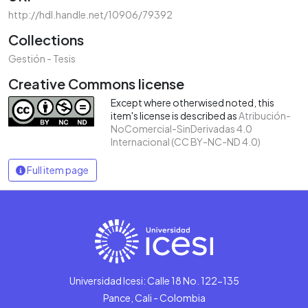
http://hdl.handle.net/10906/79392
Collections
Gestión - Tesis
Creative Commons license
Except where otherwised noted, this
item's license is described as
Atribución-
NoComercial-SinDerivadas 4.0
Internacional (CC BY-NC-ND 4.0)
Full item page
Universidad Icesi: Calle 18 No. 122-135
Pance, Cali - Colombia