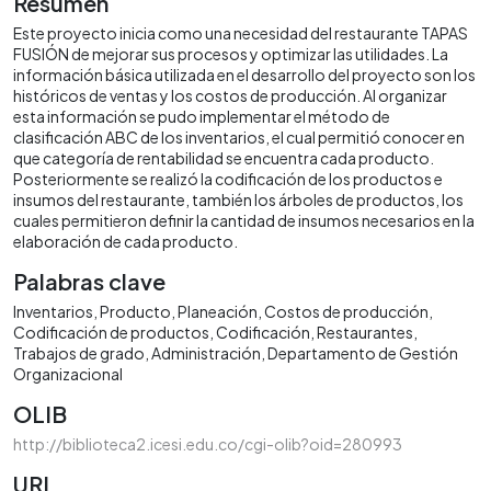
Resumen
Este proyecto inicia como una necesidad del restaurante TAPAS
FUSIÓN de mejorar sus procesos y optimizar las utilidades. La
información básica utilizada en el desarrollo del proyecto son los
históricos de ventas y los costos de producción. Al organizar
esta información se pudo implementar el método de
clasificación ABC de los inventarios, el cual permitió conocer en
que categoría de rentabilidad se encuentra cada producto.
Posteriormente se realizó la codificación de los productos e
insumos del restaurante, también los árboles de productos, los
cuales permitieron definir la cantidad de insumos necesarios en la
elaboración de cada producto.
Palabras clave
Inventarios
Producto
Planeación
Costos de producción
Codificación de productos
Codificación
Restaurantes
Trabajos de grado
Administración
Departamento de Gestión
Organizacional
OLIB
http://biblioteca2.icesi.edu.co/cgi-olib?oid=280993
URI