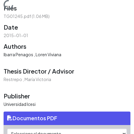
Loading...
Files
TG01245.pdf
(1.06 MB)
Date
2015-01-01
Authors
Ibarra Penagos , Loren Viviana
Thesis Director / Advisor
Restrepo , María Victoria
Publisher
Universidad Icesi
Documentos PDF