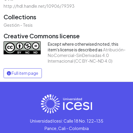
http://hdl.handle.net/10906/79393
Collections
Gestión - Tesis
Creative Commons license
Except where otherwised noted, this
item's license is described as
Atribución-
NoComercial-SinDerivadas 4.0
Internacional (CC BY-NC-ND 4.0)
Full item page
Universidad Icesi: Calle 18 No. 122-135
Pance, Cali - Colombia