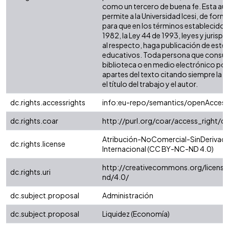
como un tercero de buena fe. Esta aut
permite a la Universidad Icesi, de forma
para que en los términos establecidos 
1982, la Ley 44 de 1993, leyes y jurisp
al respecto, haga publicación de este 
educativos. Toda persona que consulte
biblioteca o en medio electrónico po
apartes del texto citando siempre la fu
el título del trabajo y el autor.
dc.rights.accessrights
info:eu-repo/semantics/openAccess
dc.rights.coar
http://purl.org/coar/access_right/c
Atribución-NoComercial-SinDerivada
dc.rights.license
Internacional (CC BY-NC-ND 4.0)
http://creativecommons.org/license
dc.rights.uri
nd/4.0/
dc.subject.proposal
Administración
dc.subject.proposal
Liquidez (Economía)