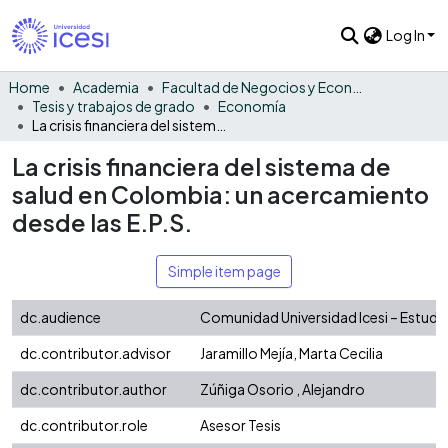
Log In
Home
Academia
Facultad de Negocios y Economía
Tesis y trabajos de grado
Economía
La crisis financiera del sistema de salud en Colombia: un acercamiento desde las E.P.S.
La crisis financiera del sistema de
salud en Colombia: un acercamiento
desde las E.P.S.
Simple item page
dc.audience
Comunidad Universidad Icesi – Estudi
dc.contributor.advisor
Jaramillo Mejía, Marta Cecilia
dc.contributor.author
Zúñiga Osorio , Alejandro
dc.contributor.role
Asesor Tesis