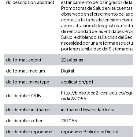
dc.description.abstract
estancamiento de los ingresos de las 
Promotoras de Salud en las cuentas d
observado en el crecimiento de las cu
cobrar, la falta de eficiencia en costos,
administración de los gastos afectan
de rentabilidad de las Entidades Pro
Salud, exhibiendo así la crisis del Secto
necesidad por una reforma estructur
por la sostenibilidad del Sistema en el 
dc.format.extent
22 páginas
dc.format.medium
Digital
dc.format.mimetype
application/pdf
http://biblioteca2.icesi.edu.co/cgi-o
dc.identifier.OLIB
oid=281055
dc.identifier.instname
instname:Universidad Icesi
dc.identifier.other
281055
dc.identifier.reponame
reponame:Biblioteca Digital