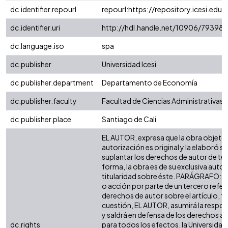
dc.identifier.repourl
repourl:https://repository.icesi.edu.
dc.identifier.uri
http://hdl.handle.net/10906/79398
dc.language.iso
spa
dc.publisher
Universidad Icesi
dc.publisher.department
Departamento de Economía
dc.publisher.faculty
Facultad de Ciencias Administrativas
dc.publisher.place
Santiago de Cali
EL AUTOR, expresa que la obra objeto 
autorización es original y la elaboró si
suplantar los derechos de autor de terc
forma, la obra es de su exclusiva autorí
titularidad sobre éste. PARÁGRAFO: e
o acción por parte de un tercero refer
derechos de autor sobre el artículo, fo
cuestión, EL AUTOR, asumirá la respon
y saldrá en defensa de los derechos a
dc.rights
para todos los efectos, la Universidad 