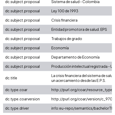
dc.subject.proposal
Sistema de salud - Colombia
dc.subject.proposal
Ley 100 de 1993
dc.subject.proposal
Crisis financiera
dc.subject.proposal
Entidad promotora de salud. EPS
dc.subject.proposal
Trabajos de grado
dc.subject.proposal
Economía
dc.subject.proposal
Departamento de Economía
dc.subject.proposal
Producción intelectual registrada - Uni
La crisis financiera del sistema de sal
dc.title
un acercamiento desde las E.P.S.
dc.type.coar
http://purl.org/coar/resource_type/
dc.type.coarversion
http://purl.org/coar/version/c_97
dc.type.driver
info:eu-repo/semantics/bachelorThe