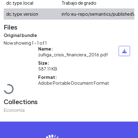
dc.type.local
Trabajo de grado
dc.type.version
info:eu-repo/semantics/publishedVe
Files
Original bundle
Now showing
1 - 1 of 1
Name:
zuñiga_crisis_financiera_2016.pdf
Size:
587.11 KB
Format:
Loading...
Adobe Portable Document Format
Collections
Economía