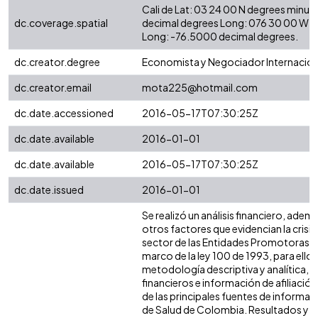
Cali de Lat: 03 24 00 N degrees minut
dc.coverage.spatial
decimal degrees Long: 076 30 00 W d
Long: -76.5000 decimal degrees.
dc.creator.degree
Economista y Negociador Internacion
dc.creator.email
mota225@hotmail.com
dc.date.accessioned
2016-05-17T07:30:25Z
dc.date.available
2016-01-01
dc.date.available
2016-05-17T07:30:25Z
dc.date.issued
2016-01-01
Se realizó un análisis financiero, ademá
otros factores que evidencian la crisis 
sector de las Entidades Promotoras de
marco de la ley 100 de 1993, para ello, s
metodología descriptiva y analítica, 
financieros e información de afiliació
de las principales fuentes de informac
de Salud de Colombia. Resultados y c