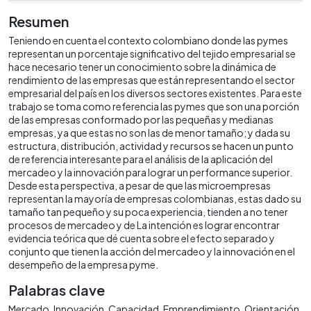
Resumen
Teniendo en cuenta el contexto colombiano donde las pymes
representan un porcentaje significativo del tejido empresarial se
hace necesario tener un conocimiento sobre la dinámica de
rendimiento de las empresas que están representando el sector
empresarial del país en los diversos sectores existentes. Para este
trabajo se toma como referencia las pymes que son una porción
de las empresas conformado por las pequeñas y medianas
empresas, ya que estas no son las de menor tamaño; y dada su
estructura, distribución, actividad y recursos se hacen un punto
de referencia interesante para el análisis de la aplicación del
mercadeo y la innovación para lograr un performance superior.
Desde esta perspectiva, a pesar de que las microempresas
representan la mayoría de empresas colombianas, estas dado su
tamaño tan pequeño y su poca experiencia, tienden a no tener
procesos de mercadeo y de La intención es lograr encontrar
evidencia teórica que dé cuenta sobre el efecto separado y
conjunto que tienen la acción del mercadeo y la innovación en el
desempeño de la empresa pyme.
Palabras clave
Mercado
Innovación
Capacidad
Emprendimiento
Orientación