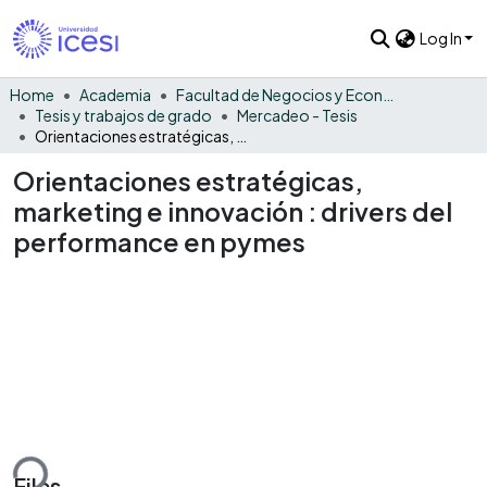
Log In
Home
Academia
Facultad de Negocios y Economía
Tesis y trabajos de grado
Mercadeo - Tesis
Orientaciones estratégicas, marketing e innovación : drivers del performance en pymes
Orientaciones estratégicas,
marketing e innovación : drivers del
performance en pymes
ding...
Files