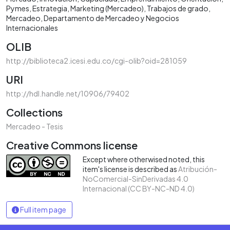
Pymes
Estrategia
Marketing (Mercadeo)
Trabajos de grado
Mercadeo
Departamento de Mercadeo y Negocios
Internacionales
OLIB
http://biblioteca2.icesi.edu.co/cgi-olib?oid=281059
URI
http://hdl.handle.net/10906/79402
Collections
Mercadeo - Tesis
Creative Commons license
Except where otherwised noted, this
item's license is described as
Atribución-
NoComercial-SinDerivadas 4.0
Internacional (CC BY-NC-ND 4.0)
Full item page