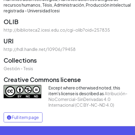
recursos humanos
Tésis
Administración
Producción intelectual
registrada - Universidad Icesi
OLIB
http://biblioteca2.icesi.edu.co/cgi-olib?oid=257835
URI
http://hdl.handle.net/10906/79458
Collections
Gestión - Tesis
Creative Commons license
Except where otherwised noted, this
item's license is described as
Atribución-
NoComercial-SinDerivadas 4.0
Internacional (CC BY-NC-ND 4.0)
Full item page