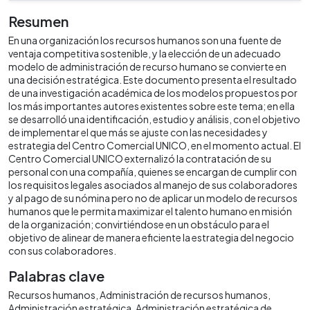
Resumen
En una organización los recursos humanos son una fuente de
ventaja competitiva sostenible, y la elección de un adecuado
modelo de administración de recurso humano se convierte en
una decisión estratégica. Este documento presenta el resultado
de una investigación académica de los modelos propuestos por
los más importantes autores existentes sobre este tema; en ella
se desarrolló una identificación, estudio y análisis, con el objetivo
de implementar el que más se ajuste con las necesidades y
estrategia del Centro Comercial UNICO, en el momento actual. El
Centro Comercial UNICO externalizó la contratación de su
personal con una compañía, quienes se encargan de cumplir con
los requisitos legales asociados al manejo de sus colaboradores
y al pago de su nómina pero no de aplicar un modelo de recursos
humanos que le permita maximizar el talento humano en misión
de la organización; convirtiéndose en un obstáculo para el
objetivo de alinear de manera eficiente la estrategia del negocio
con sus colaboradores.
Palabras clave
Recursos humanos
Administración de recursos humanos
Administración estratégica
Administración estratégica de