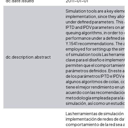
dc.date.issued
2011-01-01
Simulation tools are a key eleme
implementation, since they allow
under defined parameters. This ar
IPTD and IPDV parameters on an M
queuing algorithms, in order to d
performance under a defined set 
Y.1541 recommendations. The ar
employed for setting up the simul
of simulation tools Las herramie
dc.description.abstract
clave para el diseño e implementa
permiten que el comportamiento d
parámetros definidos. En este ar
de los parámetros IPTD e IPDV en 
algunos algoritmos de colas, con e
tiene el mejor rendimiento en un 
acuerdo con las recomendaciones U
metodología empleada para la cr
simulación, así como un estudio 
Las herramientas de simulación so
implementación de redes de datos
comportamiento de la red sea an