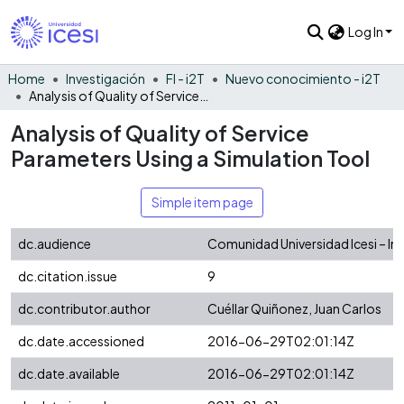
Log In
Home
Investigación
FI - i2T
Nuevo conocimiento - i2T
Analysis of Quality of Service Parameters Using a Simulation Tool
Analysis of Quality of Service
Parameters Using a Simulation Tool
Simple item page
dc.audience
Comunidad Universidad Icesi – In
dc.citation.issue
9
dc.contributor.author
Cuéllar Quiñonez, Juan Carlos
dc.date.accessioned
2016-06-29T02:01:14Z
dc.date.available
2016-06-29T02:01:14Z