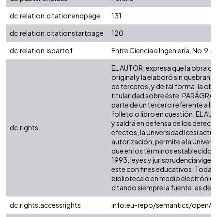
dc.relation.citationendpage
131
dc.relation.citationstartpage
120
dc.relation.ispartof
Entre Ciencia e Ingeniería, No.9 - 
EL AUTOR, expresa que la obra obj
original y la elaboró sin quebrant
de terceros, y de tal forma, la obra
titularidad sobre éste. PARÁGRAF
parte de un tercero referente a lo
folleto o libro en cuestión, EL AU
y saldrá en defensa de los derech
dc.rights
efectos, la Universidad Icesi act
autorización, permite a la Univers
que en los términos establecidos e
1993, leyes y jurisprudencia vigen
este con fines educativos. Toda p
biblioteca o en medio electrónic
citando siempre la fuente, es decir 
dc.rights.accessrights
info:eu-repo/semantics/openAc