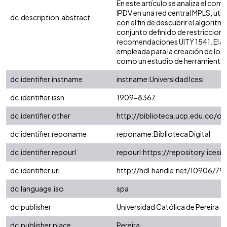
En este artículo se analiza el co
IPDV en una red central MPLS, uti
dc.description.abstract
con el fin de descubrir el algorit
conjunto definido de restriccione
recomendaciones UITY 1541. El ar
empleada para la creación de los 
como un estudio de herramientas
dc.identifier.instname
instname:Universidad Icesi
dc.identifier.issn
1909-8367
dc.identifier.other
http://biblioteca.ucp.edu.co/ojs
dc.identifier.reponame
reponame:Biblioteca Digital
dc.identifier.repourl
repourl:https://repository.icesi.
dc.identifier.uri
http://hdl.handle.net/10906/79
dc.language.iso
spa
dc.publisher
Universidad Católica de Pereira
dc.publisher.place
Pereira