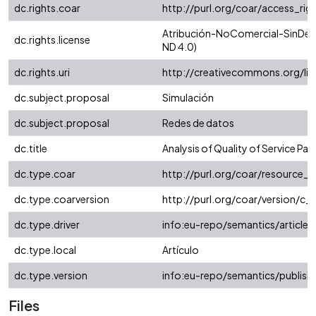
dc.rights.coar
http://purl.org/coar/access_rig
Atribución-NoComercial-SinDeri
dc.rights.license
ND 4.0)
dc.rights.uri
http://creativecommons.org/li
dc.subject.proposal
Simulación
dc.subject.proposal
Redes de datos
dc.title
Analysis of Quality of Service Pa
dc.type.coar
http://purl.org/coar/resource_
dc.type.coarversion
http://purl.org/coar/version/
dc.type.driver
info:eu-repo/semantics/article
dc.type.local
Artículo
dc.type.version
info:eu-repo/semantics/publish
Files