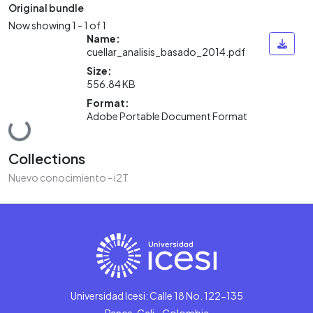
Original bundle
Now showing
1 - 1 of 1
Name:
cuellar_analisis_basado_2014.pdf
Size:
556.84 KB
Format:
Adobe Portable Document Format
Loading...
Collections
Nuevo conocimiento - i2T
Universidad Icesi: Calle 18 No. 122-135
Pance, Cali - Colombia