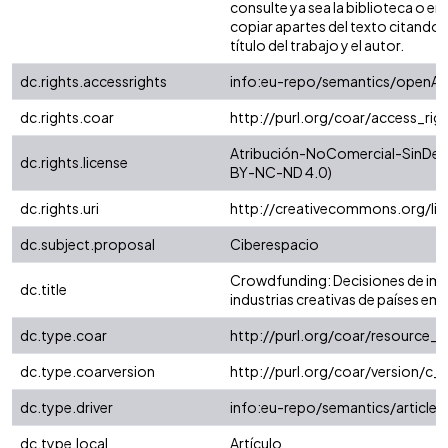
consulte ya sea la biblioteca o e
copiar apartes del texto citando s
título del trabajo y el autor.
dc.rights.accessrights
info:eu-repo/semantics/openAc
dc.rights.coar
http://purl.org/coar/access_rig
Atribución-NoComercial-SinDeriv
dc.rights.license
BY-NC-ND 4.0)
dc.rights.uri
http://creativecommons.org/li
dc.subject.proposal
Ciberespacio
Crowdfunding: Decisiones de imp
dc.title
industrias creativas de países e
dc.type.coar
http://purl.org/coar/resource_
dc.type.coarversion
http://purl.org/coar/version/
dc.type.driver
info:eu-repo/semantics/article
dc.type.local
Artículo