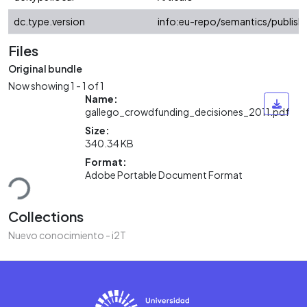
dc.type.version
info:eu-repo/semantics/publish
Files
Original bundle
Now showing
1 - 1 of 1
Name:
gallego_crowdfunding_decisiones_2011.pdf
Size:
340.34 KB
Loading...
Format:
Adobe Portable Document Format
Collections
Nuevo conocimiento - i2T