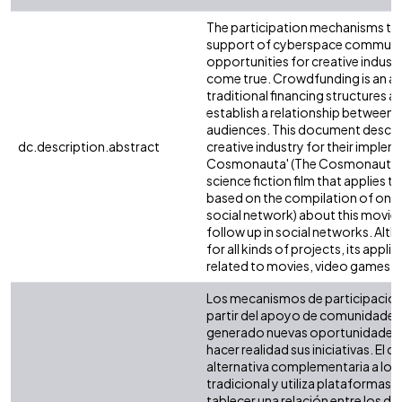
The participation mechanisms to 
support of cyberspace communit
opportunities for creative industri
come true. Crowdfunding is an a
traditional financing structures a
establish a relationship between 
audiences. This document descri
dc.description.abstract
creative industry for their implem
Cosmonauta' (The Cosmonaut), ex
science fiction film that applies th
based on the compilation of onli
social network) about this movie 
follow up in social networks. Alt
for all kinds of projects, its app
related to movies, video games and
Los mecanismos de participación 
partir del apoyo de comunidades 
generado nuevas oportunidades a 
hacer realidad sus iniciativas. El
alternativa complementaria a los
tradicional y utiliza plataformas 
tablecer una relación entre los d