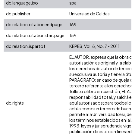
dc.language.iso
spa
dc.publisher
Universiad de Caldas
dc.relation.citationendpage
169
dc.relation.citationstartpage
159
dc.relation.ispartof
KEPES, Vol. 8, No. 7 - 2011
EL AUTOR, expresa que la obra ob
autorización es original y la elabo
los derechos de autor de terceros,
su exclusiva autoría y tiene la titu
PARÁGRAFO: en caso de queja o a
tercero referente a los derechos d
folleto o libro en cuestión, EL AU
responsabilidad total, y saldrá e
dc.rights
aquí autorizados; para todos los e
actúa como un tercero de buena f
permite a la Universidad Icesi, de 
los términos establecidos en la Le
1993, leyes y jurisprudencia vigen
publicación de este con fines ed