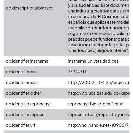
y sus audiencias. Este documento
dc.description.abstract
una industria creativa para su imp
experiencia de ‘El Cosmonauta’, pe
española que aplica este modelo. E
recopilación de información en lín
seguimiento en redes sociales de
práctica puede funcionar para to
aplicación directa enfatiza las p
cine, los videojuegos e Internet.
dc.identifier.instname
instname:Universidad Icesi
dc.identifier.issn
1794-7111
dc.identifier.issn
http://200.21.104.25/kepes/do
dc.identifier.other
http://vip.ucaldas.edu.co/kepe
dc.identifier.reponame
reponame:Biblioteca Digital
dc.identifier.repourl
repourl:https://repository.icesi.
dc.identifier.uri
http://hdl.handle.net/10906/79