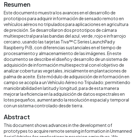
Resumen
Este documento muestra los avances en el desarrollo de
prototipos para adquirir información de sensado remoto en
vehículos aéreos no tripulados para aplicaciones en agricultura
de precisión. Se desarrollaron dos prototipos de cámara
multiespectral para las bandas del azul, verde, rojo e infrarrojo
cercano, usando las tarjetas Tiva™ C Series LaunchPad y
Raspberry Pi B, con diferencias sustanciales en el tiempo de
procesamiento y almacenamiento de las imágenes. En este
documento se describe el diseño y desarrollo de un sistema de
adquisición de información multiespectral con el objetivo de
analizar coberturas vegetales, inicialmente en plantaciones de
palma de aceite. Este módulo de adquisición de información en
campo se acopla a un Vehículo Aéreo no Tripulado; permitiendo
maniobrabilidad en latitud y longitud, para de esta manera
mejorar la eficiencia en la adquisición de datos espectrales en
lotes pequeños, aumentando la resolución espacial y temporal
con un sistema controlado desde tierra.
Abstract
This document shows advances in the development of
prototypes to acquire remote sensing information in Unmanned
Aerial Vehicles for applications in precision agriculture. We