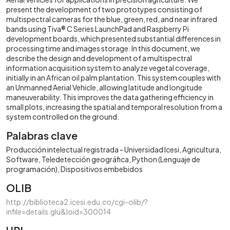
present the development of two prototypes consisting of
multispectral cameras for the blue, green, red, and near infrared
bands using Tiva® C Series LaunchPad and Raspberry Pi
development boards, which presented substantial differences in
processing time and images storage. In this document, we
describe the design and development of a multispectral
information acquisition system to analyze vegetal coverage,
initially in an African oil palm plantation. This system couples with
an Unmanned Aerial Vehicle, allowing latitude and longitude
maneuverability. This improves the data gathering efficiency in
small plots, increasing the spatial and temporal resolution from a
system controlled on the ground.
Palabras clave
Producción intelectual registrada - Universidad Icesi
Agricultura
Software
Teledetección geográfica
Python (Lenguaje de
programación)
Dispositivos embebidos
OLIB
http://biblioteca2.icesi.edu.co/cgi-olib/?
infile=details.glu&loid=300014