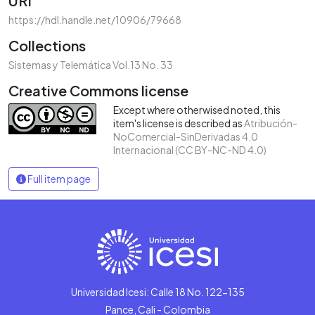
URI
https://hdl.handle.net/10906/79668
Collections
Sistemas y Telemática Vol.13 No. 33
Creative Commons license
Except where otherwised noted, this
item's license is described as
Atribución-
NoComercial-SinDerivadas 4.0
Internacional (CC BY-NC-ND 4.0)
Full item page
Universidad Icesi: Calle 18 No. 122-135
Pance, Cali - Colombia