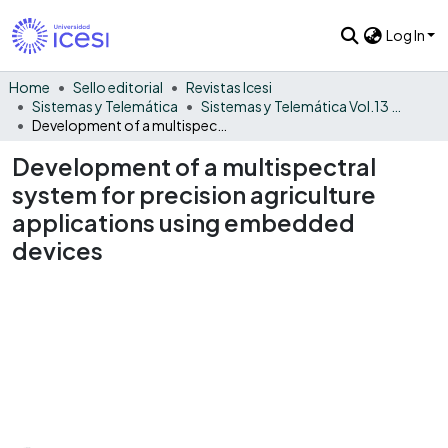
Log In
Home
Sello editorial
Revistas Icesi
Sistemas y Telemática
Sistemas y Telemática Vol.13 No. 33
Development of a multispectral system for precision agriculture applications using embedded devices
Development of a multispectral
system for precision agriculture
applications using embedded
devices
Loading...