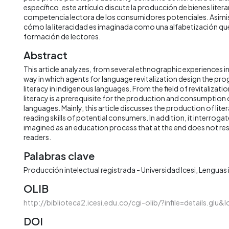
específico, este artículo discute la producción de bienes literari
competencia lectora de los consumidores potenciales. Asimi
cómo la literacidad es imaginada como una alfabetización q
formación de lectores.
Abstract
This article analyzes, from several ethnographic experiences i
way in which agents for language revitalization design the pr
literacy in indigenous languages. From the field of revitalizat
literacy is a prerequisite for the production and consumption o
languages. Mainly, this article discusses the production of lit
reading skills of potential consumers. In addition, it interrogat
imagined as an education process that at the end does not resul
readers.
Palabras clave
Producción intelectual registrada - Universidad Icesi
Lenguas 
OLIB
http://biblioteca2.icesi.edu.co/cgi-olib/?infile=details.glu&l
DOI