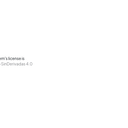
m's license is
SinDerivadas 4.0