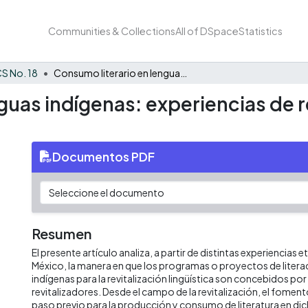
Communities & Collections
All of DSpace
Statistics
S No. 18
Consumo literario en lenguas indígenas: experiencias de revitalización desde el Sur de México
guas indígenas: experiencias de r
Documentos PDF
Resumen
El presente artículo analiza, a partir de distintas experiencias 
México, la manera en que los programas o proyectos de litera
indígenas para la revitalización lingüística son concebidos por
revitalizadores. Desde el campo de la revitalización, el fomento
paso previo para la producción y consumo de literatura en dic