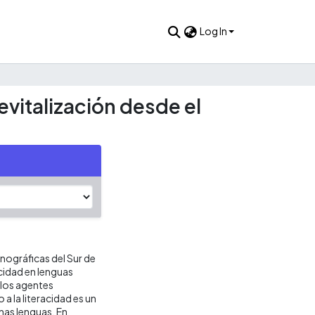
Log In
evitalización desde el
etnográficas del Sur de
cidad en lenguas
 los agentes
 a la literacidad es un
has lenguas. En