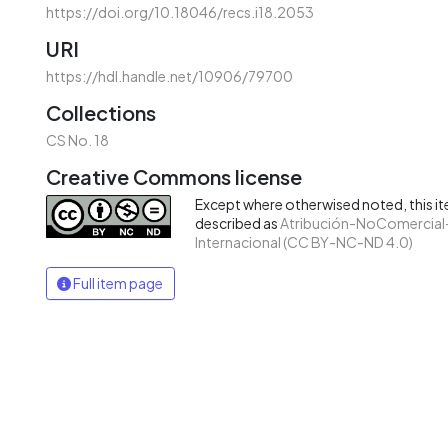
https://doi.org/10.18046/recs.i18.2053
URI
https://hdl.handle.net/10906/79700
Collections
CS No. 18
Creative Commons license
Except where otherwised noted, this ite
described as
Atribución-NoComercial-
Internacional (CC BY-NC-ND 4.0)
Full item page