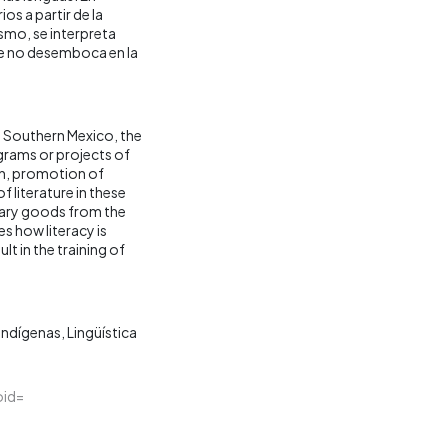
os a partir de la
smo, se interpreta
ue no desemboca en la
n Southern Mexico, the
ograms or projects of
ion, promotion of
f literature in these
erary goods from the
es how literacy is
t in the training of
indígenas
Lingüística
oid=