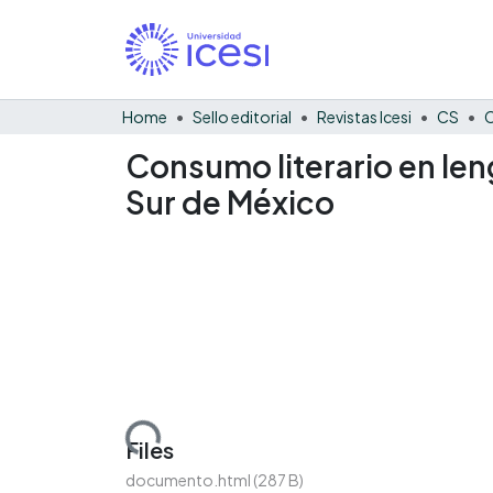
Home
Sello editorial
Revistas Icesi
CS
C
Consumo literario en len
Sur de México
Loading...
Files
documento.html
(287 B)