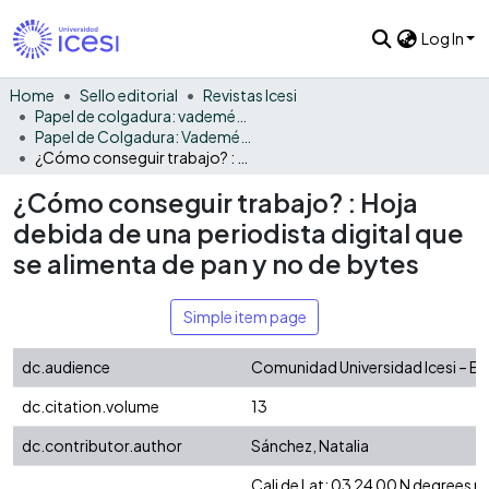
Log In
Home
Sello editorial
Revistas Icesi
Papel de colgadura: vademécum gráfico y cultural
Papel de Colgadura: Vademécum Gráfico y Cultural - Vol. 13
¿Cómo conseguir trabajo? : Hoja debida de una periodista digital que se alimenta de pan y no de bytes
¿Cómo conseguir trabajo? : Hoja
debida de una periodista digital que
se alimenta de pan y no de bytes
Simple item page
dc.audience
Comunidad Universidad Icesi – Es
dc.citation.volume
13
dc.contributor.author
Sánchez, Natalia
Cali de Lat: 03 24 00 N degrees 