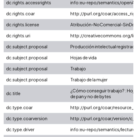
dc.rights.accessrights
info:eu-repo/semantics/openAc
dc.rights.coar
http://purl.org/coar/access_rig
dc.rights.license
Atribución-NoComercial-SinDeri
dc.rights.uri
http://creativecommons.org/li
dc.subject.proposal
Producción intelectual registrada 
dc.subject.proposal
Hojas de vida
dc.subject.proposal
Trabajo
dc.subject.proposal
Trabajo de la mujer
¿Cómo conseguir trabajo? : Hoja d
dc.title
de pan y no de bytes
dc.type.coar
http://purl.org/coar/resource_
dc.type.coarversion
http://purl.org/coar/version/
dc.type.driver
info:eu-repo/semantics/lecture