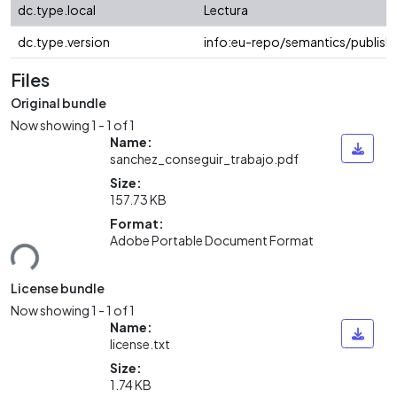
dc.type.local
Lectura
dc.type.version
info:eu-repo/semantics/publish
Files
Original bundle
Now showing
1 - 1 of 1
Name:
sanchez_conseguir_trabajo.pdf
Size:
157.73 KB
Format:
ding...
Adobe Portable Document Format
License bundle
Now showing
1 - 1 of 1
Name:
license.txt
Size:
1.74 KB