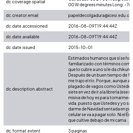
dc.coverage.spatial
00 W degrees minutes Long: -76
dc.creator.email
papeldecolgadura@icesi.edu.co
dc.date.accessioned
2016-08-09T19:44:44Z
dc.date.available
2016-08-09T19:44:44Z
dc.date.issued
2015-10-01
Estimados humanos que sí se han
familiarizado con términos como 
que lo cubre a uno si le da chikun
Después de un buen tiempo de feli
me trajo el río. Porque, aunque amo
plagado de vagos como Ustedes qu
dc.description.abstract
siete en vez de ir a la librería (e
misiva de hoy es para tomarme el a
vida, puesto que Ustedes y yo sa
darme de Navidad sentada en pijam
celular se va a pagar solo. Ni el É
que cultive debajo de mi cama.
dc.format.extent
3 paginas