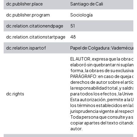
dc.publisher.place
Santiago de Cali
dc.publisher.program
Sociología
dc.relation.citationendpage
51
dc.relation.citationstartpage
48
dc.relation.ispartof
Papel de Colgadura: Vademécum Gr
EL AUTOR, expresa que la obra obje
elaboró sin quebrantar ni suplanta
forma, la obra es de su exclusiva a
PARÁGRAFO: en caso de queja o ac
derechos de autor sobre el artícul
la responsabilidad total, y saldr
dc.rights
para todos los efectos, la Univer
Esta autorización, permite a la Un
los términos establecidos en la Le
jurisprudencia vigente al respect
Toda persona que consulte ya sea
copiar apartes del texto citando si
autor.