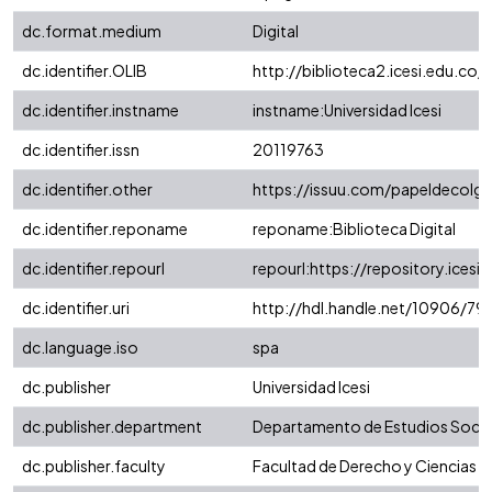
dc.format.medium
Digital
dc.identifier.OLIB
http://biblioteca2.icesi.edu.co/c
dc.identifier.instname
instname:Universidad Icesi
dc.identifier.issn
20119763
dc.identifier.other
https://issuu.com/papeldecol
dc.identifier.reponame
reponame:Biblioteca Digital
dc.identifier.repourl
repourl:https://repository.icesi.
dc.identifier.uri
http://hdl.handle.net/10906/79
dc.language.iso
spa
dc.publisher
Universidad Icesi
dc.publisher.department
Departamento de Estudios Socia
dc.publisher.faculty
Facultad de Derecho y Ciencias S