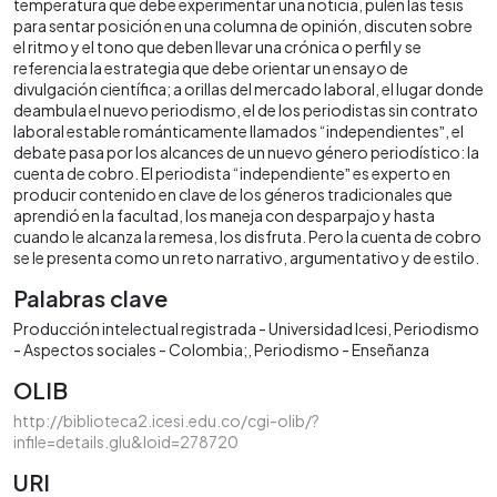
temperatura que debe experimentar una noticia, pulen las tesis
para sentar posición en una columna de opinión, discuten sobre
el ritmo y el tono que deben llevar una crónica o perfil y se
referencia la estrategia que debe orientar un ensayo de
divulgación científica; a orillas del mercado laboral, el lugar donde
deambula el nuevo periodismo, el de los periodistas sin contrato
laboral estable románticamente llamados “independientesˮ, el
debate pasa por los alcances de un nuevo género periodístico: la
cuenta de cobro. El periodista “independienteˮ es experto en
producir contenido en clave de los géneros tradicionales que
aprendió en la facultad, los maneja con desparpajo y hasta
cuando le alcanza la remesa, los disfruta. Pero la cuenta de cobro
se le presenta como un reto narrativo, argumentativo y de estilo.
Palabras clave
Producción intelectual registrada - Universidad Icesi
Periodismo
- Aspectos sociales - Colombia;
Periodismo - Enseñanza
OLIB
http://biblioteca2.icesi.edu.co/cgi-olib/?
infile=details.glu&loid=278720
URI