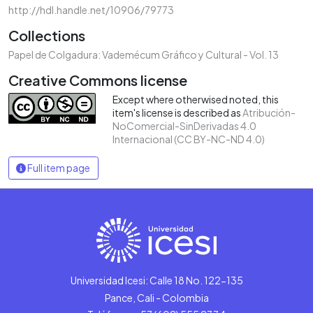
http://hdl.handle.net/10906/79773
Collections
Papel de Colgadura: Vademécum Gráfico y Cultural - Vol. 13
Creative Commons license
Except where otherwised noted, this
item's license is described as
Atribución-
NoComercial-SinDerivadas 4.0
Internacional (CC BY-NC-ND 4.0)
Full item page
Universidad Icesi: Calle 18 No. 122-135
Pance, Cali - Colombia