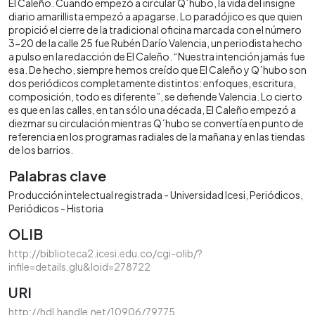
El Caleño. Cuando empezó a circular Q´hubo, la vida del insigne
diario amarillista empezó a apagarse. Lo paradójico es que quien
propició el cierre de la tradicional oficina marcada con el número
3-20 de la calle 25 fue Rubén Darío Valencia, un periodista hecho
a pulso en la redacción de El Caleño. “Nuestra intención jamás fue
esa. De hecho, siempre hemos creído que El Caleño y Q`hubo son
dos periódicos completamente distintos: enfoques, escritura,
composición, todo es diferente”, se defiende Valencia. Lo cierto
es que en las calles, en tan sólo una década, El Caleño empezó a
diezmar su circulación mientras Q´hubo se convertía en punto de
referencia en los programas radiales de la mañana y en las tiendas
de los barrios.
Palabras clave
Producción intelectual registrada - Universidad Icesi
Periódicos
Periódicos - Historia
OLIB
http://biblioteca2.icesi.edu.co/cgi-olib/?
infile=details.glu&loid=278722
URI
http://hdl.handle.net/10906/79775