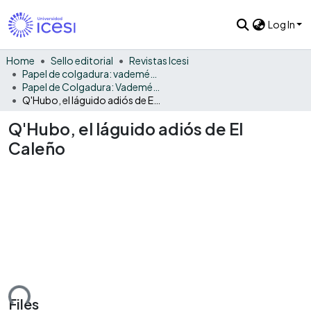
Log In
Home
Sello editorial
Revistas Icesi
Papel de colgadura: vademécum gráfico y cultural
Papel de Colgadura: Vademécum Gráfico y Cultural - Vol. 13
Q'Hubo, el láguido adiós de El Caleño
Q'Hubo, el láguido adiós de El
Caleño
ding...
Files