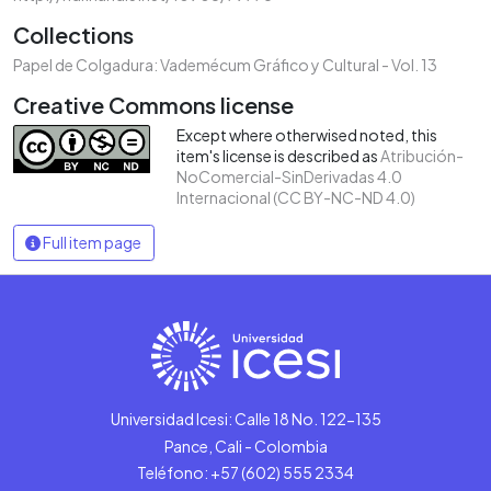
Collections
Papel de Colgadura: Vademécum Gráfico y Cultural - Vol. 13
Creative Commons license
Except where otherwised noted, this
item's license is described as
Atribución-
NoComercial-SinDerivadas 4.0
Internacional (CC BY-NC-ND 4.0)
Full item page
Universidad Icesi: Calle 18 No. 122-135
Pance, Cali - Colombia
Teléfono: +57 (602) 555 2334