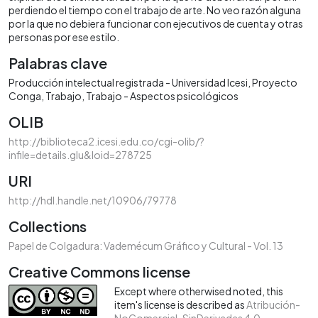
perdiendo el tiempo con el trabajo de arte. No veo razón alguna
por la que no debiera funcionar con ejecutivos de cuenta y otras
personas por ese estilo.
Palabras clave
Producción intelectual registrada - Universidad Icesi
Proyecto
Conga
Trabajo
Trabajo - Aspectos psicológicos
OLIB
http://biblioteca2.icesi.edu.co/cgi-olib/?
infile=details.glu&loid=278725
URI
http://hdl.handle.net/10906/79778
Collections
Papel de Colgadura: Vademécum Gráfico y Cultural - Vol. 13
Creative Commons license
Except where otherwised noted, this
item's license is described as
Atribución-
NoComercial-SinDerivadas 4.0