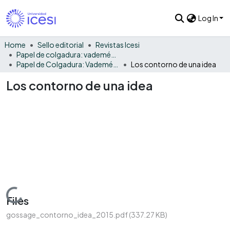
Log In
Home
Sello editorial
Revistas Icesi
Papel de colgadura: vademécum gráfico y cultural
Papel de Colgadura: Vademécum Gráfico y Cultural - Vol. 13
Los contorno de una idea
Los contorno de una idea
Loading...
Files
gossage_contorno_idea_2015.pdf
(337.27 KB)