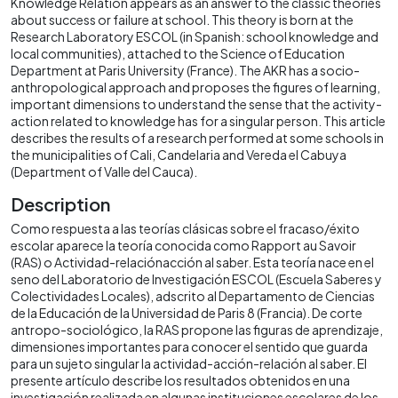
Knowledge Relation appears as an answer to the classic theories
about success or failure at school. This theory is born at the
Research Laboratory ESCOL (in Spanish: school knowledge and
local communities), attached to the Science of Education
Department at Paris University (France). The AKR has a socio-
anthropological approach and proposes the figures of learning,
important dimensions to understand the sense that the activity-
action related to knowledge has for a singular person. This article
describes the results of a research performed at some schools in
the municipalities of Cali, Candelaria and Vereda el Cabuya
(Department of Valle del Cauca).
Description
Como respuesta a las teorías clásicas sobre el fracaso/éxito
escolar aparece la teoría conocida como Rapport au Savoir
(RAS) o Actividad-relaciónacción al saber. Esta teoría nace en el
seno del Laboratorio de Investigación ESCOL (Escuela Saberes y
Colectividades Locales), adscrito al Departamento de Ciencias
de la Educación de la Universidad de Paris 8 (Francia). De corte
antropo-sociológico, la RAS propone las figuras de aprendizaje,
dimensiones importantes para conocer el sentido que guarda
para un sujeto singular la actividad-acción-relación al saber. El
presente artículo describe los resultados obtenidos en una
investigación realizada en algunas instituciones escolares de los