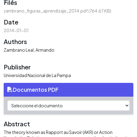
ding...
Files
zambrano_figuras_aprendizaje_2014.pdf
(764.67 KB)
Date
2014-01-01
Authors
Zambrano Leal, Armando
Publisher
Universidad Nacional de La Pampa
Documentos PDF
Abstract
The theory known as Rapport au Savoir (AKR) or Action