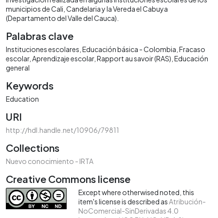
municipios de Cali, Candelaria y la Vereda el Cabuya
(Departamento del Valle del Cauca).
Palabras clave
Instituciones escolares
Educación básica - Colombia
Fracaso
escolar
Aprendizaje escolar
Rapport au savoir (RAS)
Educación
general
Keywords
Education
URI
http://hdl.handle.net/10906/79811
Collections
Nuevo conocimiento - IRTA
Creative Commons license
Except where otherwised noted, this
item's license is described as
Atribución-
NoComercial-SinDerivadas 4.0