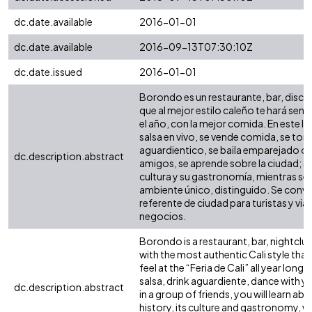
dc.date.available
2016-01-01
dc.date.available
2016-09-13T07:30:10Z
dc.date.issued
2016-01-01
Borondo es un restaurante, bar, disc
que al mejor estilo caleño te hará senti
el año, con la mejor comida. En este lu
salsa en vivo, se vende comida, se to
aguardientico, se baila emparejado o 
dc.description.abstract
amigos, se aprende sobre la ciudad; su 
cultura y su gastronomía, mientras se 
ambiente único, distinguido. Se conver
referente de ciudad para turistas y via
negocios.
Borondo is a restaurant, bar, nightc
with the most authentic Cali style that
feel at the “Feria de Cali” all year long. 
salsa, drink aguardiente, dance with 
dc.description.abstract
in a group of friends, you will learn abou
history, its culture and gastronomy, wh