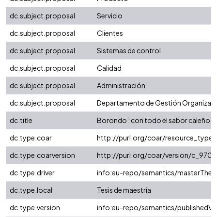
dc.subject.proposal
Servicio
dc.subject.proposal
Clientes
dc.subject.proposal
Sistemas de control
dc.subject.proposal
Calidad
dc.subject.proposal
Administración
dc.subject.proposal
Departamento de Gestión Organizaci
dc.title
Borondo : con todo el sabor caleño
dc.type.coar
http://purl.org/coar/resource_type
dc.type.coarversion
http://purl.org/coar/version/c_97
dc.type.driver
info:eu-repo/semantics/masterThesi
dc.type.local
Tesis de maestría
dc.type.version
info:eu-repo/semantics/publishedVe