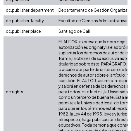
dc.publisher.department
Departamento de Gestión Organizaci
dc.publisher.faculty
Facultad de Ciencias Administrativas
dc.publisher.place
Santiago de Cali
EL AUTOR, expresa que la obra objeto 
autorización es original y la elaboró si
suplantar los derechos de autor de terc
forma, la obra es de su exclusiva autorí
titularidad sobre éste. PARÁGRAFO: e
o acción por parte de un tercero refer
derechos de autor sobre el artículo, fo
cuestión, EL AUTOR, asumirá la respon
y saldrá en defensa de los derechos a
dc.rights
para todos los efectos, la Universidad 
como un tercero de buena fe. Esta aut
permite a la Universidad Icesi, de forma
para que en los términos establecidos 
1982, la Ley 44 de 1993, leyes y jurisp
al respecto, haga publicación de este 
educativos. Toda persona que consulte
biblioteca o en medio electrónico po