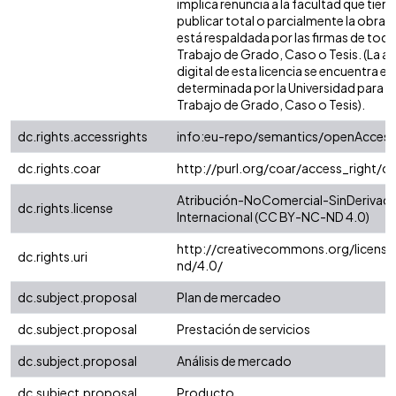
implica renuncia a la facultad que tie
publicar total o parcialmente la obra. 
está respaldada por las firmas de tod
Trabajo de Grado, Caso o Tesis. (La a
digital de esta licencia se encuentra e
determinada por la Universidad para l
Trabajo de Grado, Caso o Tesis).
dc.rights.accessrights
info:eu-repo/semantics/openAccess
dc.rights.coar
http://purl.org/coar/access_right/c
Atribución-NoComercial-SinDerivada
dc.rights.license
Internacional (CC BY-NC-ND 4.0)
http://creativecommons.org/license
dc.rights.uri
nd/4.0/
dc.subject.proposal
Plan de mercadeo
dc.subject.proposal
Prestación de servicios
dc.subject.proposal
Análisis de mercado
dc.subject.proposal
Producto