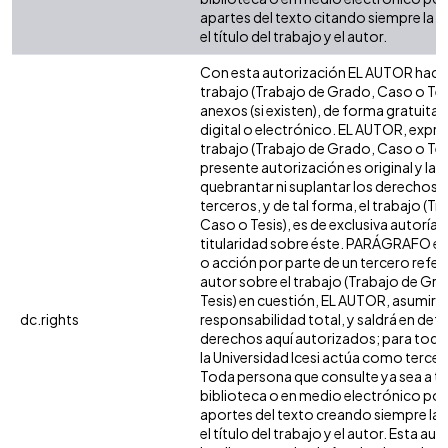
apartes del texto citando siempre la fu
el título del trabajo y el autor.
Con esta autorización EL AUTOR hace 
trabajo (Trabajo de Grado, Caso o Tesi
anexos (si existen), de forma gratuita
digital o electrónico. EL AUTOR, expre
trabajo (Trabajo de Grado, Caso o Tesi
presente autorización es original y la 
quebrantar ni suplantar los derechos 
terceros, y de tal forma, el trabajo (T
Caso o Tesis), es de exclusiva autoría y 
titularidad sobre éste. PARÁGRAFO en
o acción por parte de un tercero refere
autor sobre el trabajo (Trabajo de Gr
Tesis) en cuestión, EL AUTOR, asumirá 
dc.rights
responsabilidad total, y saldrá en def
derechos aquí autorizados; para todo
la Universidad Icesi actúa como tercer
Toda persona que consulte ya sea a tr
biblioteca o en medio electrónico po
aportes del texto creando siempre la f
el título del trabajo y el autor. Esta au