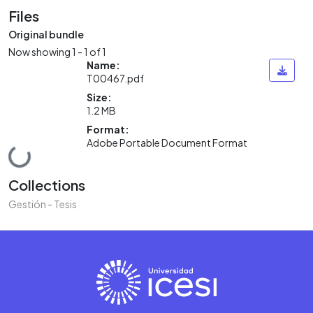
Files
Original bundle
Now showing
1 - 1 of 1
Name:
T00467.pdf
Size:
1.2 MB
Format:
Adobe Portable Document Format
Loading...
Collections
Gestión - Tesis