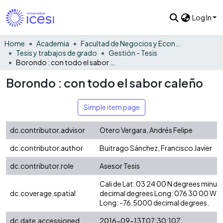
Log In
Home
Academia
Facultad de Negocios y Economía
Tesis y trabajos de grado
Gestión - Tesis
Borondo : con todo el sabor caleño
Borondo : con todo el sabor caleño
Simple item page
dc.contributor.advisor
Otero Vergara, Andrés Felipe
dc.contributor.author
Buitrago Sánchez, Francisco Javier
dc.contributor.role
Asesor Tesis
Cali de Lat: 03 24 00 N degrees minut
dc.coverage.spatial
decimal degrees Long: 076 30 00 W d
Long: -76.5000 decimal degrees.
dc.date.accessioned
2016-09-13T07:30:10Z