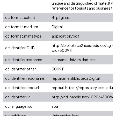
unique and distinguished climate. It wi
reference for tourists and business tra
dc.format.extent
41 páginas
dc.format.medium
Digital
dc.format.mimetype
application/pdf
http://biblioteca2.icesi.edu.co/cgi-o
dc.identifier.OLIB
oid=300911
dc.identifier.instname
instname:Universidad Icesi
dc.identifier.other
300911
dc.identifier.reponame
reponame:Biblioteca Digital
dc.identifier.repourl
repourl:https://repository.icesi.edu.
dc.identifier.uri
http://hdl.handle.net/10906/80088
dc.language.iso
spa
dc.publisher
Universidad Icesi