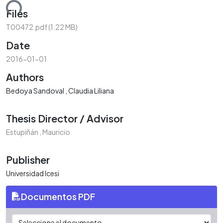
ading...
Files
T00472.pdf
(1.22 MB)
Date
2016-01-01
Authors
Bedoya Sandoval , Claudia Liliana
Thesis Director / Advisor
Estupiñán , Mauricio
Publisher
Universidad Icesi
Documentos PDF