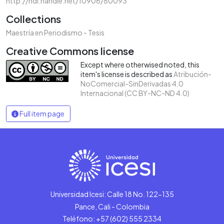
http://hdl.handle.net/10906/80093
Collections
Maestría en Periodismo - Tesis
Creative Commons license
Except where otherwised noted, this
item's license is described as
Atribución-
NoComercial-SinDerivadas 4.0
Internacional (CC BY-NC-ND 4.0)
Full item page
Universidad Icesi: Calle 18 No. 122-135
Pance, Cali - Colombia
Teléfono: +57 (602) 555 2334