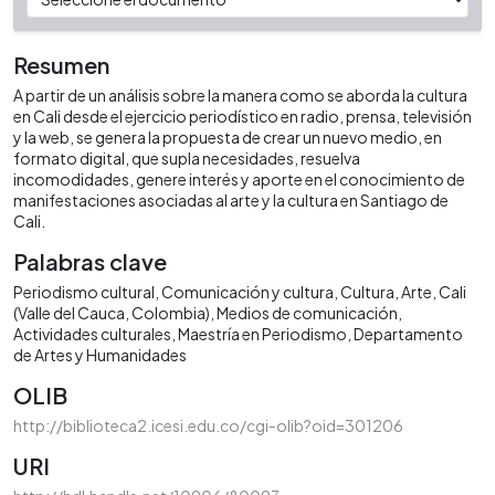
Resumen
A partir de un análisis sobre la manera como se aborda la cultura
en Cali desde el ejercicio periodístico en radio, prensa, televisión
y la web, se genera la propuesta de crear un nuevo medio, en
formato digital, que supla necesidades, resuelva
incomodidades, genere interés y aporte en el conocimiento de
manifestaciones asociadas al arte y la cultura en Santiago de
Cali.
Palabras clave
Periodismo cultural
Comunicación y cultura
Cultura
Arte
Cali
(Valle del Cauca, Colombia)
Medios de comunicación
Actividades culturales
Maestría en Periodismo
Departamento
de Artes y Humanidades
OLIB
http://biblioteca2.icesi.edu.co/cgi-olib?oid=301206
URI