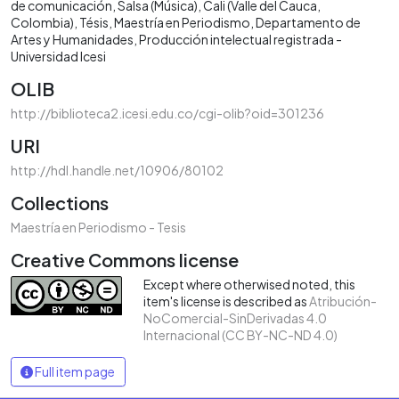
de comunicación
Salsa (Música)
Cali (Valle del Cauca,
Colombia)
Tésis
Maestría en Periodismo
Departamento de
Artes y Humanidades
Producción intelectual registrada -
Universidad Icesi
OLIB
http://biblioteca2.icesi.edu.co/cgi-olib?oid=301236
URI
http://hdl.handle.net/10906/80102
Collections
Maestría en Periodismo - Tesis
Creative Commons license
Except where otherwised noted, this
item's license is described as
Atribución-
NoComercial-SinDerivadas 4.0
Internacional (CC BY-NC-ND 4.0)
Full item page