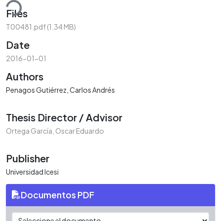
ding...
Files
T00481.pdf
(1.34 MB)
Date
2016-01-01
Authors
Penagos Gutiérrez, Carlos Andrés
Thesis Director / Advisor
Ortega García, Oscar Eduardo
Publisher
Universidad Icesi
Documentos PDF