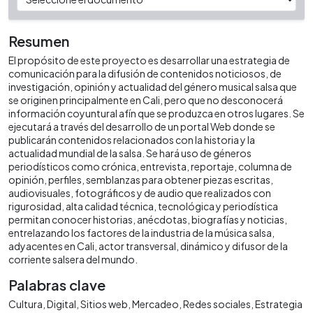
Resumen
El propósito de este proyecto es desarrollar una estrategia de
comunicación para la difusión de contenidos noticiosos, de
investigación, opinión y actualidad del género musical salsa que
se originen principalmente en Cali, pero que no desconocerá
información coyuntural afín que se produzca en otros lugares. Se
ejecutará a través del desarrollo de un portal Web donde se
publicarán contenidos relacionados con la historia y la
actualidad mundial de la salsa. Se hará uso de géneros
periodísticos como crónica, entrevista, reportaje, columna de
opinión, perfiles, semblanzas para obtener piezas escritas,
audiovisuales, fotográficos y de audio que realizados con
rigurosidad, alta calidad técnica, tecnológica y periodística
permitan conocer historias, anécdotas, biografías y noticias,
entrelazando los factores de la industria de la música salsa,
adyacentes en Cali, actor transversal, dinámico y difusor de la
corriente salsera del mundo.
Palabras clave
Cultura
Digital
Sitios web
Mercadeo
Redes sociales
Estrategia