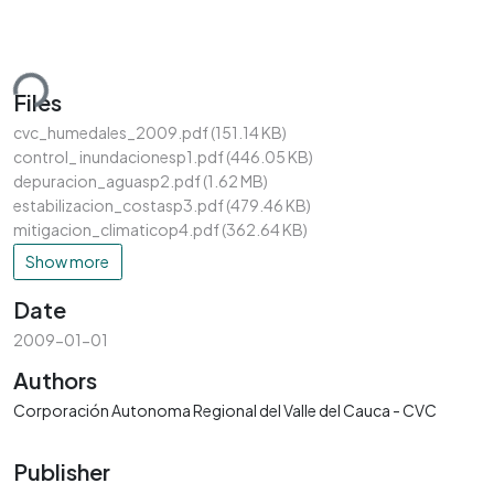
ding...
Files
cvc_humedales_2009.pdf
(151.14 KB)
control_ inundacionesp1.pdf
(446.05 KB)
depuracion_aguasp2.pdf
(1.62 MB)
estabilizacion_costasp3.pdf
(479.46 KB)
mitigacion_climaticop4.pdf
(362.64 KB)
Show more
Date
2009-01-01
Authors
Corporación Autonoma Regional del Valle del Cauca - CVC
Publisher