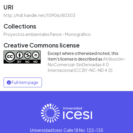
URI
http://hdl.handle.net/10906/80303
Collections
Proyectos ambientales Pance - Monográfico
Creative Commons license
Except where otherwised noted, this
item's license is described as
Atribución-
NoComercial-SinDerivadas 4.0
Internacional (CC BY-NC-ND 4.0)
Full item page
Universidad Icesi: Calle 18 No. 122-135