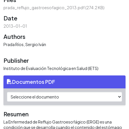
oading...
prada_reflujo_gastroesofagico_2013.pdf
(274.2 KB)
Date
2013-01-01
Authors
Prada Ríos, Sergio Iván
Publisher
lnstituto de Evaluación Tecnológica en Salud (IETS)
Documentos PDF
Resumen
La Enfermedad de Reflujo Gastroesofágico (ERGE) es una
condición que se desarrolla cuando el contenido del estómago