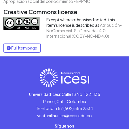
Apropiación social del conocimiento - EPPMC
Creative Commons license
Except where otherwised noted, this
item's license is described as
Atribución-
NoComercial-SinDerivadas 4.0
Internacional (CC BY-NC-ND 4.0)
Full item page
Universidad Icesi: Calle 18 No. 122-135
Pance, Cali - Colombia
Teléfono: +57 (602) 555 2334
ventanillaunica@icesi.edu.co
Síguenos