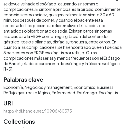
se devuelve hacia el esófago, causando síntomas o
complicaciones. El síntoma principal es la pirosis, comúnmente
conocida como acidez, que generalmente se siente 30 a 60
minutos después de comer, y cuando el paciente está
recostado. Los pacientes refieren alivio de la acidez con
antiácidos o bicarbonato de soda. Existen otros síntomas
asociados a la ERGE como, regurgitación del contenido
gástrico, tos o sibilancias, disfagia, ronquera, entre otros. En
cuanto a las complicaciones, se ha encontrado que en 1 de cada
3 pacientes con ERGE esofagitis por reflujo. Otras
complicaciones más serias y menos frecuentes son el Esófago
de Barret, el adenocarcinoma de esófago y la úlcera esofágica
[1-3].
Palabras clave
Economía
Negocios y management
Economics
Business
Reflujo gastroesofágico
Enfermedad
Estómago
Esofagitis
URI
http://hdl.handle.net/10906/80375
Collections