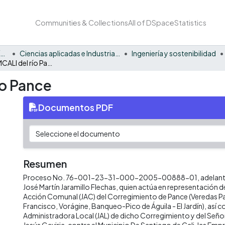
Communities & Collections
All of DSpace
Statistics
Facultad Barberi de Ingeniería, Diseño y Ciencias Aplicadas
Ciencias aplicadas e Industria sostenible
Ingeniería y sostenibilidad
Acueducto EMCALI del río Pance
ío Pance
Documentos PDF
Resumen
Proceso No. 76-001-23-31-000-2005-00888-01, adelantad
José Martín Jaramillo Flechas, quien actúa en representación d
Acción Comunal (JAC) del Corregimiento de Pance (Veredas 
Francisco, Vorágine, Banqueo-Pico de Águila - El Jardín), así c
Administradora Local (JAL) de dicho Corregimiento y del Seño
Jesús Gaviria, contra el Municipio De Santiago de Cali, las Emp