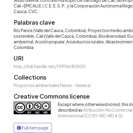
Cali -EMCALI E.I.C.E. E. S. P., y la Corporación Autónoma Region
Cauca, CVC.
Palabras clave
Río Pance (Valle del Cauca, Colombia)
Proyectos medio ambi
sostenible
Cali (Valle del Cauca, Colombia)
Biodiversidad
Ec
ambiental
Acción popular
Acueductos rurales
Abastecimient
Colombia
URI
http://hdl.handle.net/10906/80500
Collections
Proyectos ambientales Pance - General
Creative Commons license
Except where otherwised noted, this ite
described as
Atribución-NoComercial-
Internacional (CC BY-NC-ND 4.0)
Full item page