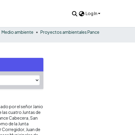
Log In
Medio ambiente
Proyectos ambientales Pance
o por el señor Janio
e las cuatro Juntas de
Pance Cabecera, San
omo de la Junta
r Corregidor, Juan de
resas Municipales de