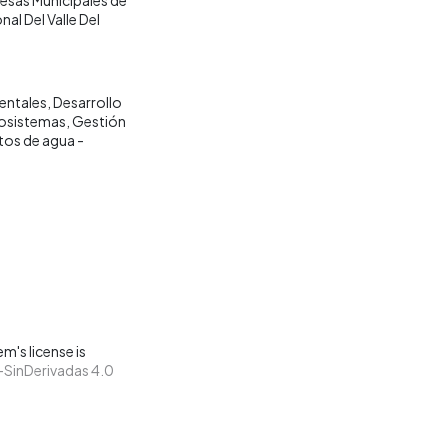
al Del Valle Del
entales
Desarrollo
osistemas
Gestión
os de agua -
m's license is
SinDerivadas 4.0