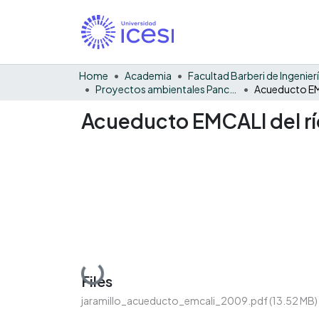
Home
Academia
Proyectos ambientales Pance - General
Acueducto EMCALI del r
Loading...
Files
jaramillo_acueducto_emcali_2009.pdf
(13.52 MB)