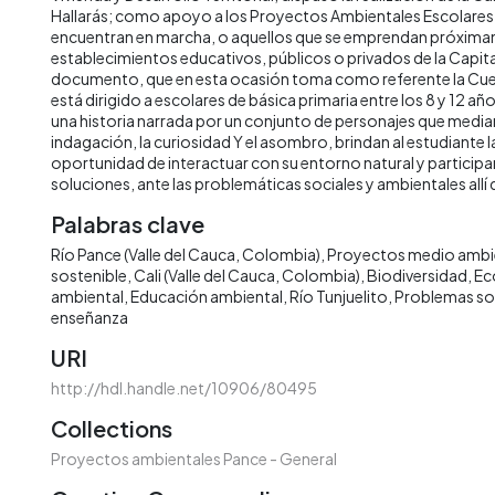
Hallarás; como apoyo a los Proyectos Ambientales Escolares 
encuentran en marcha, o aquellos que se emprendan próxima
establecimientos educativos, públicos o privados de la Capital 
documento, que en esta ocasión toma como referente la Cuenc
está dirigido a escolares de básica primaria entre los 8 y 12 añ
una historia narrada por un conjunto de personajes que median
indagación, la curiosidad Y el asombro, brindan al estudiante l
oportunidad de interactuar con su entorno natural y participa
soluciones, ante las problemáticas sociales y ambientales allí 
Palabras clave
Río Pance (Valle del Cauca, Colombia)
Proyectos medio ambi
sostenible
Cali (Valle del Cauca, Colombia)
Biodiversidad
Ec
ambiental
Educación ambiental
Río Tunjuelito
Problemas so
enseñanza
URI
http://hdl.handle.net/10906/80495
Collections
Proyectos ambientales Pance - General