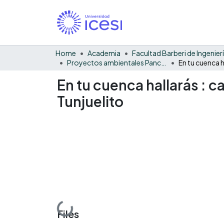
Home
Academia
Proyectos ambientales Pance - General
En tu cuenca hallarás : c
Tunjuelito
Loading...
Files