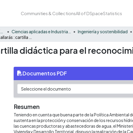
Communities & Collections
All of DSpace
Statistics
Facultad Barberi de Ingeniería, Diseño y Ciencias Aplicadas
Ciencias aplicadas e Industria sostenible
Ingeniería y sostenibilidad
En tu cuenca hallarás : cartilla didáctica para el reconocimiento de la cuenca del río Tunjuelito
artilla didáctica para el reconocim
Documentos PDF
Resumen
Teniendo en cuenta que buena parte de la Política Ambiental 
sustenta en la protección y conservación de los recursos hídri
las cuencas productoras y abastecedoras de agua, el Minister
Vivienda y Desarrollo Territorial, dispuso la realización de la Ca