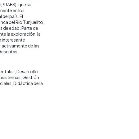
(PRAES), que se
mente en los
del país. El
a del Río Tunjuelito,
os de edad. Parte de
te la exploración, la
a interesante
r activamente de las
descritas.
entales
Desarrollo
osistemas
Gestión
ciales
Didáctica de la