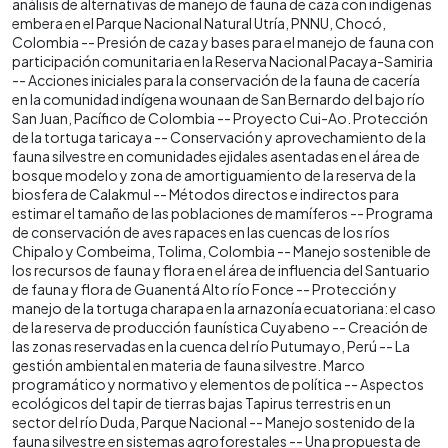
análisis de alternativas de manejo de fauna de caza con indígenas
embera en el Parque Nacional Natural Utría, PNNU, Chocó,
Colombia -- Presión de caza y bases para el manejo de fauna con
participación comunitaria en la Reserva Nacional Pacaya-Samiria
-- Acciones iniciales para la conservación de la fauna de cacería
en la comunidad indígena wounaan de San Bernardo del bajo río
San Juan, Pacífico de Colombia -- Proyecto Cui-Ao. Protección
de la tortuga taricaya -- Conservación y aprovechamiento de la
fauna silvestre en comunidades ejidales asentadas en el área de
bosque modelo y zona de amortiguamiento de la reserva de la
biosfera de Calakmul -- Métodos directos e indirectos para
estimar el tamaño de las poblaciones de mamíferos -- Programa
de conservación de aves rapaces en las cuencas de los ríos
Chipalo y Combeima, Tolima, Colombia -- Manejo sostenible de
los recursos de fauna y flora en el área de influencia del Santuario
de fauna y flora de Guanentá Alto río Fonce -- Protección y
manejo de la tortuga charapa en la arnazonía ecuatoriana: el caso
de la reserva de producción faunística Cuyabeno -- Creación de
las zonas reservadas en la cuenca del río Putumayo, Perú -- La
gestión ambiental en materia de fauna silvestre. Marco
programático y normativo y elementos de política -- Aspectos
ecológicos del tapir de tierras bajas Tapirus terrestris en un
sector del río Duda, Parque Nacional -- Manejo sostenido de la
fauna silvestre en sistemas agroforestales -- Una propuesta de