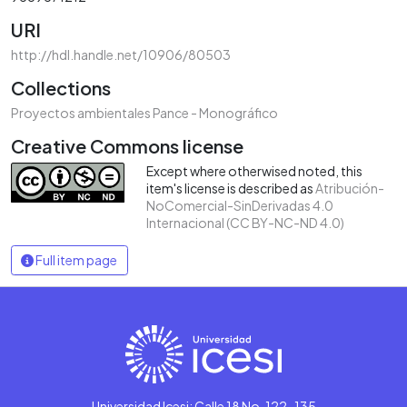
URI
http://hdl.handle.net/10906/80503
Collections
Proyectos ambientales Pance - Monográfico
Creative Commons license
Except where otherwised noted, this
item's license is described as
Atribución-
NoComercial-SinDerivadas 4.0
Internacional (CC BY-NC-ND 4.0)
Full item page
Universidad Icesi: Calle 18 No. 122-135