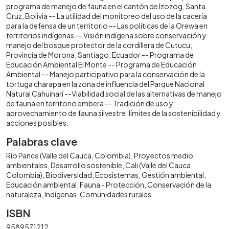
programa de manejo de fauna en el cantón de lzozog, Santa
Cruz, Bolivia -- La utilidad del monitoreo del uso de la cacería
para la defensa de un territorio -- Las políticas de la Orewa en
territorios indígenas -- Visión indígena sobre conservación y
manejo del bosque protector de la cordillera de Cutucu,
Provincia de Morona, Santiago, Ecuador -- Programa de
Educación Ambiental El Monte -- Programa de Educación
Ambiental -- Manejo participativo para la conservación de la
tortuga charapa en la zona de influencia del Parque Nacional
Natural Cahuinarí --Viabilidad social de las alternativas de manejo
de fauna en territorio embera -- Tradición de uso y
aprovechamiento de fauna silvestre: límites de la sostenibilidad y
acciones posibles.
Palabras clave
Río Pance (Valle del Cauca, Colombia)
Proyectos medio
ambientales
Desarrollo sostenible
Cali (Valle del Cauca,
Colombia)
Biodiversidad
Ecosistemas
Gestión ambiental
Educación ambiental
Fauna - Protección
Conservación de la
naturaleza
Indígenas
Comunidades rurales
ISBN
9589571212