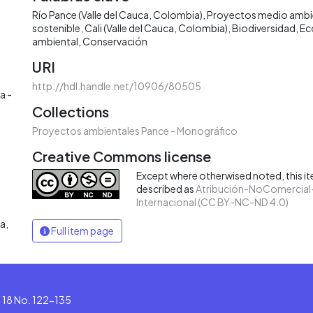
Río Pance (Valle del Cauca, Colombia)
Proyectos medio ambi
sostenible
Cali (Valle del Cauca, Colombia)
Biodiversidad
Ec
ambiental
Conservación
URI
http://hdl.handle.net/10906/80505
a -
Collections
Proyectos ambientales Pance - Monográfico
Creative Commons license
Except where otherwised noted, this ite
described as
Atribución-NoComercial-
Internacional (CC BY-NC-ND 4.0)
a,
Full item page
le 18 No. 122-135