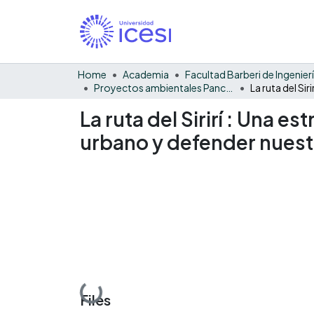
Home
Academia
Proyectos ambientales Pance - Monográfico
La ruta del Sirirí : Una 
urbano y defender nuest
Loading...
Files