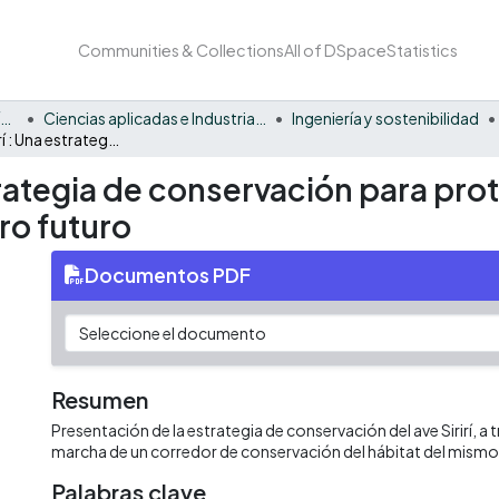
Communities & Collections
All of DSpace
Statistics
Facultad Barberi de Ingeniería, Diseño y Ciencias Aplicadas
Ciencias aplicadas e Industria sostenible
Ingeniería y sostenibilidad
La ruta del Sirirí : Una estrategia de conservación para proteger el medio ambiente urbano y defender nuestro futuro
estrategia de conservación para p
ro futuro
Documentos PDF
Resumen
Presentación de la estrategia de conservación del ave Sirirí, a 
marcha de un corredor de conservación del hábitat del mismo e
Palabras clave