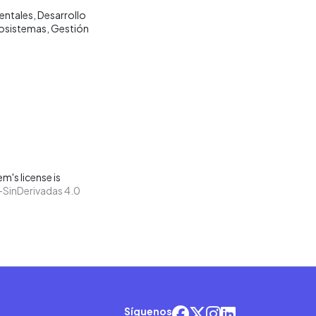
entales
Desarrollo
osistemas
Gestión
m's license is
SinDerivadas 4.0
Síguenos