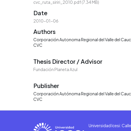
cvc_ruta_siriri_2010.pdf
(7.34 MB)
Date
2010-01-06
Authors
Corporación Autonoma Regional del Valle del Cauc
CVC
Thesis Director / Advisor
Fundación Planeta Azul
Publisher
Corporación Autónoma Regional del Valle del Cauc
CVC
Universidad Icesi: Cal