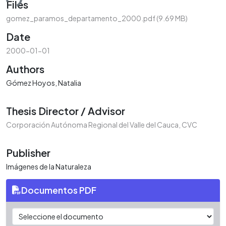
ding...
Files
gomez_paramos_departamento_2000.pdf
(9.69 MB)
Date
2000-01-01
Authors
Gómez Hoyos, Natalia
Thesis Director / Advisor
Corporación Autónoma Regional del Valle del Cauca, CVC
Publisher
Imágenes de la Naturaleza
Documentos PDF