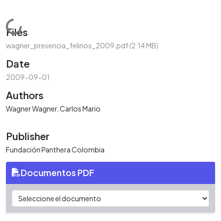
Loading...
Files
wagner_presencia_felinos_2009.pdf
(2.14 MB)
Date
2009-09-01
Authors
Wagner Wagner, Carlos Mario
Publisher
Fundación Panthera Colombia
Documentos PDF