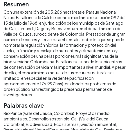
Resumen
Con una extensión de 205.266 hectáreas el Paraue Nacional
Naiurs Farallones de Cali fue creado mediante resolución 092 del
15 de julio de 1968, en jurisdicción de los municipios de Santiago
de Cali, Jamundí, Dagua y Buenaventura en el departamento del
Valle del Cauca, suroccidente de Colombia. Prestador de un gran
número de bienes y servicios ambientales entre los que se puede
nombrar la regulación hídrica, la formación y protección del
suelo, la fijación y reciclaje de nutrientes y el mantenimiento y
consen/ación de una de las porciones más significativas de la
biodiversidad Colombiana, Farallones es uno de los epicentros
de conservación de vida más importantes a nivel mundial. A pesar
de ello, el conocimiento actual de sus recursos naturales es
limitado, en especial en la vertiente pacifica (con
aproximadamente 176.997 has), en donde los problemas de
orden público han restringido la presencia permanente de
investigadores.
Palabras clave
Río Pance (Valle del Cauca, Colombia)
Proyectos medio
ambientales
Desarrollo sostenible
Cali (Valle del Cauca,
Colombia)
Biodiversidad
Ecosistemas
Gestión ambiental
Parque Nacional Natural Farallones
Municipio de Cali
Residuos