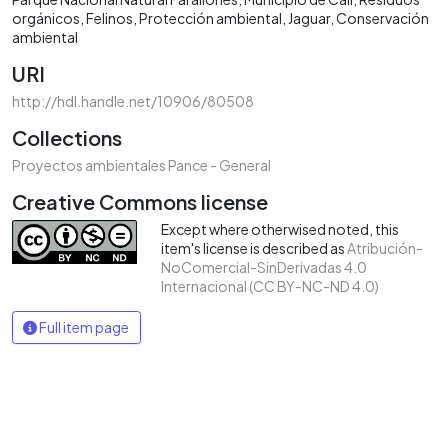
orgánicos
Felinos
Protección ambiental
Jaguar
Conservación
ambiental
URI
http://hdl.handle.net/10906/80508
Collections
Proyectos ambientales Pance - General
Creative Commons license
Except where otherwised noted, this
item's license is described as
Atribución-
NoComercial-SinDerivadas 4.0
Internacional (CC BY-NC-ND 4.0)
Full item page