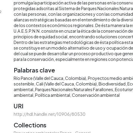
promulga la participación activa de las personas en la conserv
protegidas adscritas al Sistema de Parques Nacionales Natura
9
con las personas, con las organizaciones y con las comunidad
alianzas estratégicas basadas en el entendimiento de la diversi
de los contextos económicos regionales. De ésta manera la e
U.A.E.S.P.N.N. consiste en cruzar la ética de la conservación de
principios de equidad social, encontrando soluciones concer
Dentro de las estrategias metodológicas de ésta política esta 
se constituye en un modelo alternativo de uso y ocupación del 
del cual se puede desarrollar un proceso productivo que gene
para la conservación, especialmente en regiones con potencia
Palabras clave
Río Pance (Valle del Cauca, Colombia)
Proyectos medio ambi
sostenible
Cali (Valle del Cauca, Colombia)
Biodiversidad
Ec
ambiental
Parques Nacionales Naturales Farallones
Ecoturi
ambiental
Política ambiental
Conservación ambiental
URI
http://hdl.handle.net/10906/80530
Collections
Proyectos ambientales Pance - General