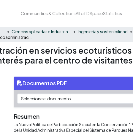
Communities & Collections
All of DSpace
Statistics
Facultad Barberi de Ingeniería, Diseño y Ciencias Aplicadas
Ciencias aplicadas e Industria sostenible
Ingeniería y sostenibilidad
Propuesta de coadministración en servicios ecoturísticos y educación ambiental por parte de grupos de interés para el centro de visitantes y educación ambiental "el topacio"
ración en servicios ecoturístico
nterés para el centro de visitant
Documentos PDF
Resumen
La Nueva Política de Participación Social en la Conservación "
de la Unidad Administrativa Especial del Sistema de Parques N