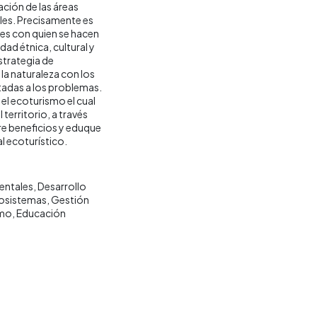
ación de las áreas
les. Precisamente es
es con quien se hacen
dad étnica, cultural y
strategia de
 la naturaleza con los
tadas a los problemas.
el ecoturismo el cual
territorio, a través
re beneficios y eduque
l ecoturístico.
entales
Desarrollo
osistemas
Gestión
smo
Educación