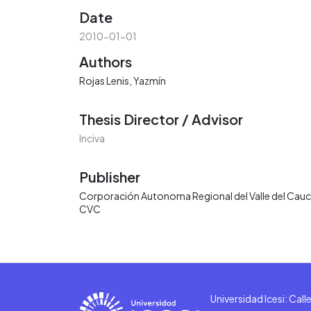
Date
2010-01-01
Authors
Rojas Lenis, Yazmín
Thesis Director / Advisor
Inciva
Publisher
Corporación Autonoma Regional del Valle del Cauc
CVC
Universidad Icesi: Cal