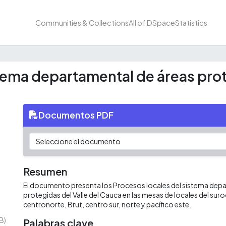
Communities & Collections
All of DSpace
Statistics
tema departamental de áreas prote
Documentos PDF
Resumen
El documento presenta los Procesos locales del sistema dep
protegidas del Valle del Cauca en las mesas de locales del sur
centronorte, Brut, centro sur, norte y pacífico este.
B)
Palabras clave