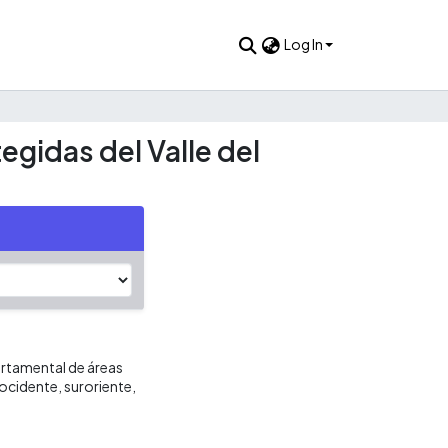
Log In
gidas del Valle del
artamental de áreas
oocidente, suroriente,