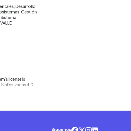
entales
Desarrollo
osistemas
Gestión
Sistema
 VALLE
m's license is
SinDerivadas 4.0
Síguenos