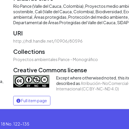
Río Pance (Valle del Cauca, Colombia)
Proyectos medio ambi
sostenible
Cali (Valle del Cauca, Colombia)
Biodiversidad
Ec
ambiental
Áreas protegidas
Protección del medio ambiente
Departamental de Áreas Protegidas del Valle del Cauca, SIDAP
URI
http://hdl.handle.net/10906/80596
Collections
Proyectos ambientales Pance - Monográfico
Creative Commons license
Except where otherwised noted, this ite
a,
described as
Atribución-NoComercial-
Internacional (CC BY-NC-ND 4.0)
Full item page
le 18 No. 122-135