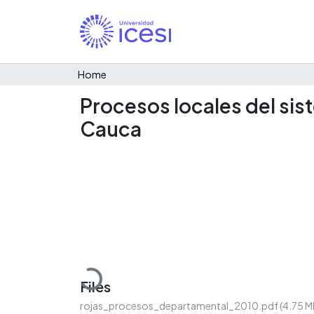
Home
Procesos locales del sis
Cauca
Loading...
Files
rojas_procesos_departamental_2010.pdf
(4.75 M