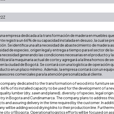
22Z
 una empresa dedicada a la transformación de madera en muebles que 
e registra un 66% de su capacidad instalada en desuso, la cual se pret
ión. Se identifica una alta necesidad de abastecimiento de madera as
ersidad de especies, origen legal y entrega a tiempo para el sector d
a necesidad generando las condiciones necesarias en el producto y la 
utilizará la maquinaria actual de corte y agregará a la línea hornos d
 en la ciudad de Bogotá. Se contará con una logística de operación que
ducto en un plazo mínimo. Además, la empresa contará con un equipo
esores comerciales para la atención personalizada al cliente.
a company dedicated to the transformation of wood into furniture ser
ng 66% of its installed capacity to be used for the development of a new
ality lumber (dry, sawn and planed), diversity of species, legal origin 
stry in Bogota and Cundinamarca. The company plans to address this
cts and assuring delivery in the time required by the customer. In add
 will be adding wood drying kilns to their production line. Furthermo
the city of Bogota. Operational logistics efforts will be focused on as