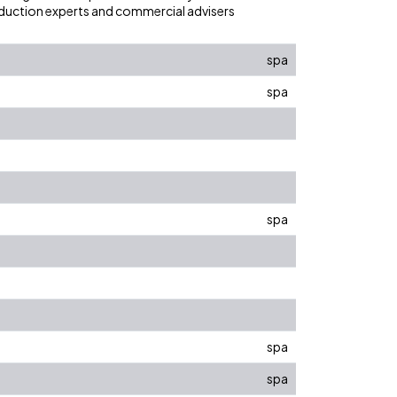
production experts and commercial advisers
spa
spa
spa
spa
spa