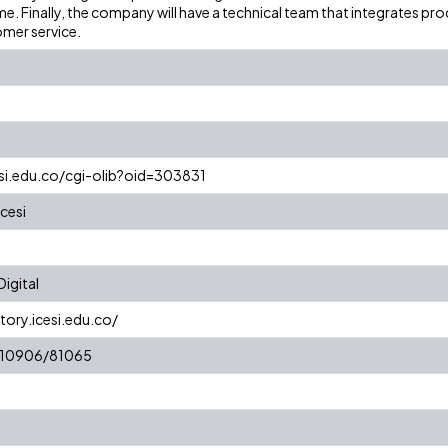
ime. Finally, the company will have a technical team that integrates 
omer service.
esi.edu.co/cgi-olib?oid=303831
cesi
igital
tory.icesi.edu.co/
t/10906/81065