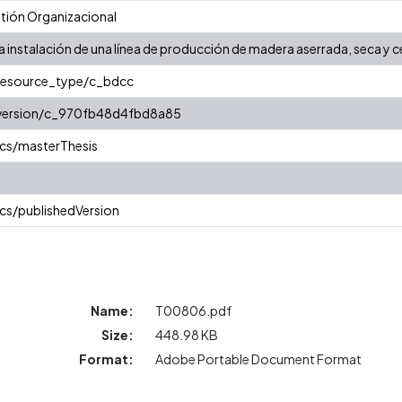
ión Organizacional
a instalación de una línea de producción de madera aserrada, seca y c
/resource_type/c_bdcc
r/version/c_970fb48d4fbd8a85
cs/masterThesis
cs/publishedVersion
Name:
T00806.pdf
Size:
448.98 KB
Format:
Adobe Portable Document Format