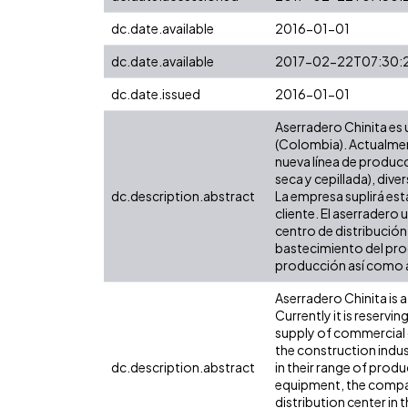
dc.date.available
2016-01-01
dc.date.available
2017-02-22T07:30:
dc.date.issued
2016-01-01
Aserradero Chinita es
(Colombia). Actualment
nueva línea de producc
seca y cepillada), div
dc.description.abstract
La empresa suplirá est
cliente. El aserradero 
centro de distribución
bastecimiento del pro
producción así como as
Aserradero Chinita is 
Currently it is reservi
supply of commercial qu
the construction indu
dc.description.abstract
in their range of produ
equipment, the company
distribution center in 