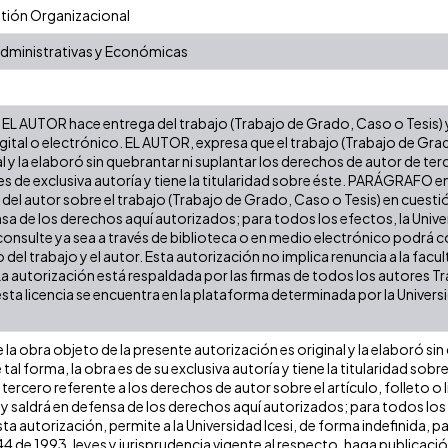
ión Organizacional
Administrativas y Económicas
EL AUTOR hace entrega del trabajo (Trabajo de Grado, Caso o Tesis) y 
gital o electrónico. EL AUTOR, expresa que el trabajo (Trabajo de Gra
l y la elaboró sin quebrantar ni suplantar los derechos de autor de terc
es de exclusiva autoría y tiene la titularidad sobre éste. PARÁGRAFO e
s del autor sobre el trabajo (Trabajo de Grado, Caso o Tesis) en cuest
ensa de los derechos aquí autorizados; para todos los efectos, la Uni
onsulte ya sea a través de biblioteca o en medio electrónico podrá c
ulo del trabajo y el autor. Esta autorización no implica renuncia a la fa
La autorización está respaldada por las firmas de todos los autores T
esta licencia se encuentra en la plataforma determinada por la Univer
la obra objeto de la presente autorización es original y la elaboró sin
 tal forma, la obra es de su exclusiva autoría y tiene la titularidad s
tercero referente a los derechos de autor sobre el artículo, folleto o 
 y saldrá en defensa de los derechos aquí autorizados; para todos los
ta autorización, permite a la Universidad Icesi, de forma indefinida, p
 44 de 1993, leyes y jurisprudencia vigente al respecto, haga publicaci