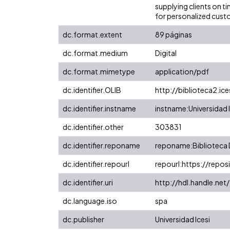
supplying clients on t
for personalized cust
dc.format.extent
89 páginas
dc.format.medium
Digital
dc.format.mimetype
application/pdf
dc.identifier.OLIB
http://biblioteca2.ic
dc.identifier.instname
instname:Universidad I
dc.identifier.other
303831
dc.identifier.reponame
reponame:Biblioteca D
dc.identifier.repourl
repourl:https://reposi
dc.identifier.uri
http://hdl.handle.ne
dc.language.iso
spa
dc.publisher
Universidad Icesi