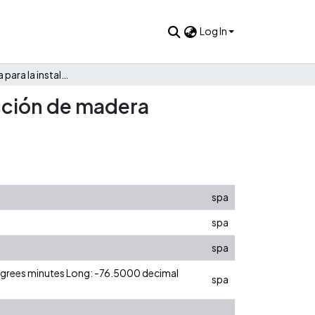
Log In
Plan de empresa para la instalación de una línea de producción de madera aserrada, seca y cepillada
ucción de madera
spa
spa
spa
degrees minutes Long: -76.5000 decimal
spa