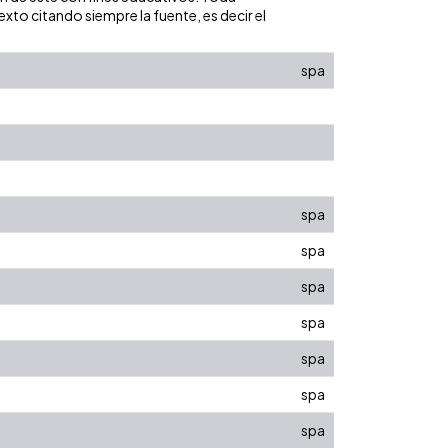
xto citando siempre la fuente, es decir el
spa
spa
spa
spa
spa
spa
spa
spa