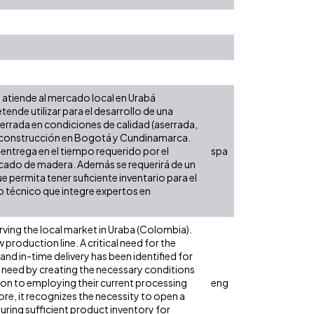
atiende al mercado local en Urabá
ende utilizar para el desarrollo de una
errada en condiciones de calidad (aserrada,
e la construcción en Bogotá y Cundinamarca.
entrega en el tiempo requerido por el
spa
e secado de madera. Además se requerirá de un
 permita tener suficiente inventario para el
 técnico que integre expertos en
ving the local market in Uraba (Colombia).
 production line. A critical need for the
and in-time delivery has been identified for
 need by creating the necessary conditions
ition to employing their current processing
eng
re, it recognizes the necessity to open a
suring sufficient product inventory for