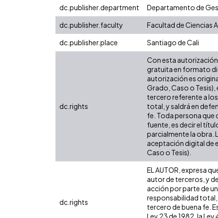
dc.publisher.department
Departamento de Gest
dc.publisher.faculty
Facultad de Ciencias 
dc.publisher.place
Santiago de Cali
Con esta autorización 
gratuita en formato di
autorización es origina
Grado, Caso o Tesis), 
tercero referente a lo
dc.rights
total, y saldrá en def
fe. Toda persona que c
fuente, es decir el tít
parcialmente la obra. 
aceptación digital de 
Caso o Tesis).
EL AUTOR, expresa que 
autor de terceros, y de
acción por parte de un 
responsabilidad total,
dc.rights
tercero de buena fe. Es
Ley 23 de 1982, la Ley