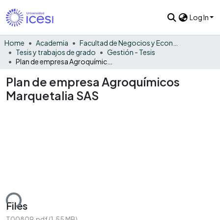
Log In
Home
Academia
Facultad de Negocios y Economía
Tesis y trabajos de grado
Gestión - Tesis
Plan de empresa Agroquímicos Marquetalia SAS
Plan de empresa Agroquímicos
Marquetalia SAS
ding...
Files
T00809.pdf
(1.55 MB)