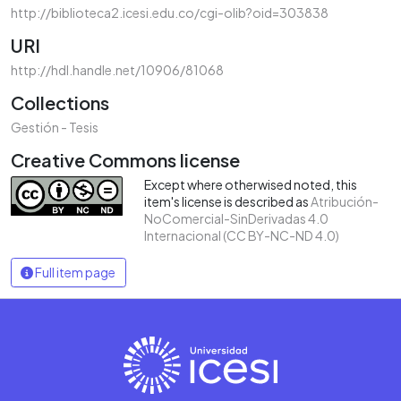
http://biblioteca2.icesi.edu.co/cgi-olib?oid=303838
URI
http://hdl.handle.net/10906/81068
Collections
Gestión - Tesis
Creative Commons license
Except where otherwised noted, this
item's license is described as
Atribución-
NoComercial-SinDerivadas 4.0
Internacional (CC BY-NC-ND 4.0)
Full item page