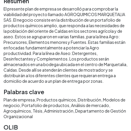
Resumen
El presente plan de empresa se desarrolló para comprobar la
viabilidad del proyecto llamado AGROQUIMICOS MARQUETALIA
SAS. El negocio consiste en la distribución de un portafolio de
productos químicos amplio, que responda a las necesidades de
la población del oriente de Caldas en los sectores agrícola y de
aseo. Estos se agruparon en varias familias, para la línea Agro:
Precursores, Elementos menores y Fuentes. Estas familias están
enfocadas fundamentalmente a potenciar la Agro
productividad. Para la línea de Aseo: Detergentes,
Desinfectantes y Complementos. Los productos serán
almacenados en una bodega ubicada en el centro de Marquetalia,
Caldas. Desde allí se atenderán clientes de mostrador y se
distribuirán a los diferentes clientes que requieran entrega a
domicilio de acuerdo a un plan de entrega por zonas.
Palabras clave
Plan de empresa
Productos químicos
Distribución
Modelos de
negocio
Portafolio de productos
Análisis de mercado
Agroquímicos
Tésis
Administración
Departamento de Gestión
Organizacional
OLIB