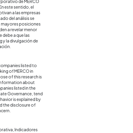
orporativo de MERCO
n este sentido, el
otivan a las empresas
do del análisis se
en mayores posiciones
den a revelar menor
 debe a que las
 y la divulgación de
ación.
 companies listed to
nking of MERCO in
se of this research is
 information about
panies listed in the
orate Governance, tend
havior is explained by
d the disclosure of
ncern.
orativa
Indicadores