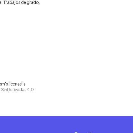
a
Trabajos de grado
m's license is
SinDerivadas 4.0