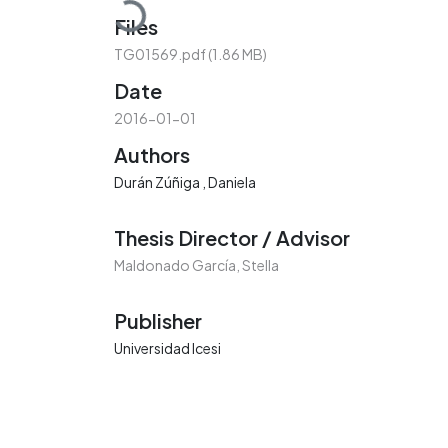
Loading...
Files
TG01569.pdf
(1.86 MB)
Date
2016-01-01
Authors
Durán Zúñiga , Daniela
Thesis Director / Advisor
Maldonado García, Stella
Publisher
Universidad Icesi