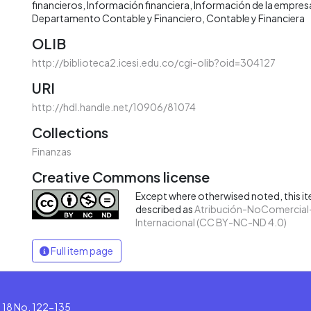
financieros
Información financiera
Información de la empres
Departamento Contable y Financiero
Contable y Financiera
OLIB
http://biblioteca2.icesi.edu.co/cgi-olib?oid=304127
URI
http://hdl.handle.net/10906/81074
Collections
Finanzas
Creative Commons license
Except where otherwised noted, this ite
described as
Atribución-NoComercial-
Internacional (CC BY-NC-ND 4.0)
Full item page
le 18 No. 122-135