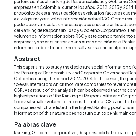
pertenecientes al Ranking de Responsabilidad y Gobierno C
empresas en Colombia, durante los años, 2012, 2013 y 2014. E
propósito de esta investigación es evaluar los factores que m
a divulgar mayor nivel de información sobre RSC. Como resulta
pudo observar que las empresas que se encuentran listadas 
del Ranking de Responsabilidad y Gobierno Corporativo, tien
volumen de información sobre RSC y este comportamiento se
empresas ya se encuentran en una buena posición en el Ranking
información de esta índole no resulta ser su principal preocup
Abstract
This paper aims to study the disclosure social information of
the Ranking of Responsibility and Corporate Governance Ra
Colombia during the period 2012-2014. In this sense, the purpo
to evaluate factors which motivate companies to revel more
CSR. As a result of the analysis it can be observed that the com
highest positions of the Ranking of Responsibility and Corp
to reveal smaller volume of information about CSR and this be
companies which are listed in the highest Ranking positions an
information of this nature does not turn out to be his main co
Palabras clave
Ranking
Gobierno corporativo
Responsabilidad social corp