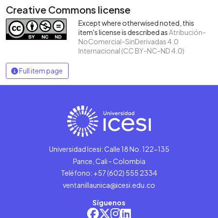
Creative Commons license
Except where otherwised noted, this
item's license is described as
Atribución-
NoComercial-SinDerivadas 4.0
Internacional (CC BY-NC-ND 4.0)
Full item page
Universidad Icesi: Calle 18 No. 122-135
Pance, Cali - Colombia
Teléfono: +57 (602) 555 2334
ventanillaunica@icesi.edu.co
Síguenos