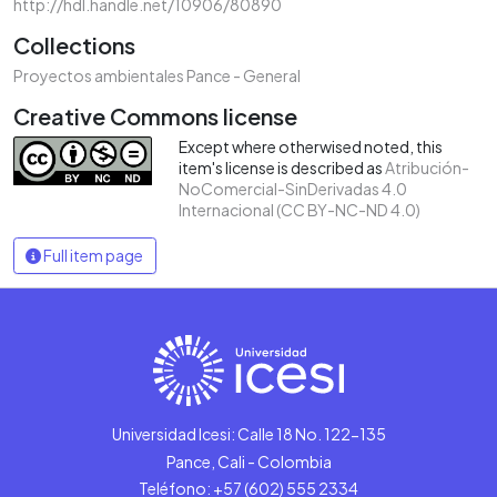
http://hdl.handle.net/10906/80890
Collections
Proyectos ambientales Pance - General
Creative Commons license
Except where otherwised noted, this
item's license is described as
Atribución-
NoComercial-SinDerivadas 4.0
Internacional (CC BY-NC-ND 4.0)
Full item page
Universidad Icesi: Calle 18 No. 122-135
Pance, Cali - Colombia
Teléfono: +57 (602) 555 2334