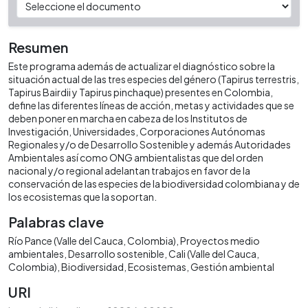
Resumen
Este programa además de actualizar el diagnóstico sobre la
situación actual de las tres especies del género (Tapirus terrestris,
Tapirus Bairdii y Tapirus pinchaque) presentes en Colombia,
define las diferentes líneas de acción, metas y actividades que se
deben poner en marcha en cabeza de los Institutos de
Investigación, Universidades, Corporaciones Autónomas
Regionales y/o de Desarrollo Sostenible y además Autoridades
Ambientales así como ONG ambientalistas que del orden
nacional y/o regional adelantan trabajos en favor de la
conservación de las especies de la biodiversidad colombiana y de
los ecosistemas que la soportan.
Palabras clave
Río Pance (Valle del Cauca, Colombia)
Proyectos medio
ambientales
Desarrollo sostenible
Cali (Valle del Cauca,
Colombia)
Biodiversidad
Ecosistemas
Gestión ambiental
URI