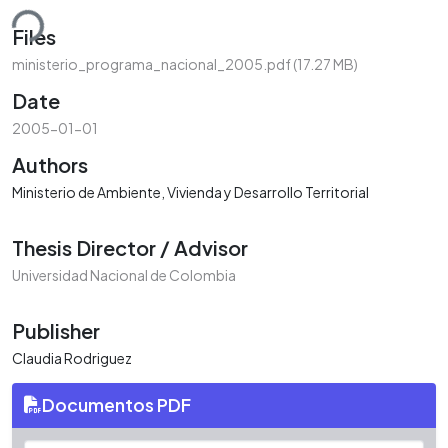
ding...
Files
ministerio_programa_nacional_2005.pdf
(17.27 MB)
Date
2005-01-01
Authors
Ministerio de Ambiente, Vivienda y Desarrollo Territorial
Thesis Director / Advisor
Universidad Nacional de Colombia
Publisher
Claudia Rodriguez
Documentos PDF