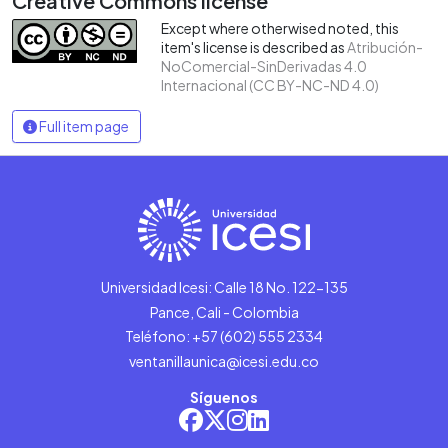
Creative Commons license
Except where otherwised noted, this
item's license is described as
Atribución-
NoComercial-SinDerivadas 4.0
Internacional (CC BY-NC-ND 4.0)
Full item page
Universidad Icesi: Calle 18 No. 122-135
Pance, Cali - Colombia
Teléfono: +57 (602) 555 2334
ventanillaunica@icesi.edu.co
Síguenos