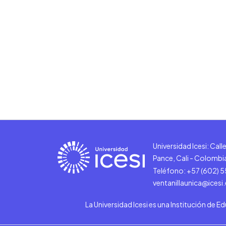
Universidad Icesi: Cal
Pance, Cali - Colombi
Teléfono: +57 (602) 
ventanillaunica@icesi
La Universidad Icesi es una Institución de E