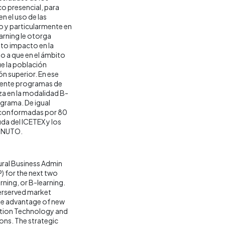
 presencial, para
n el uso de las
 y particularmente en
arning le otorga
lto impacto en la
do a que en el ámbito
ue la población
ón superior. En ese
emente programas de
za en la modalidad B-
ograma. De igual
n conformadas por 80
uda del ICETEX y los
MINUTO.
tural Business Admin
) for the next two
rning, or B-learning.
derserved market
ke advantage of new
mation Technology and
ions. The strategic