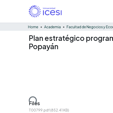
Home
Academia
Plan estratégico progra
Popayán
Loading...
Files
T00799.pdf
(852.41 KB)