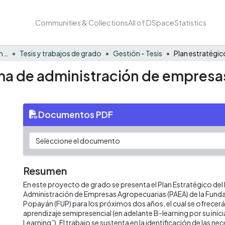
Communities & Collections
All of DSpace
Statistics
Facultad de Negocios y Economía
Tesis y trabajos de grado
Gestión - Tesis
ma de administración de empresa
Documentos PDF
Resumen
En este proyecto de grado se presenta el Plan Estratégico de
Administración de Empresas Agropecuarias (PAEA) de la Fundac
Popayán (FUP) para los próximos dos años, el cual se ofrecerá
aprendizaje semipresencial (en adelante B-learning por su inici
Learning”). El trabajo se sustenta en la identificación de las ne