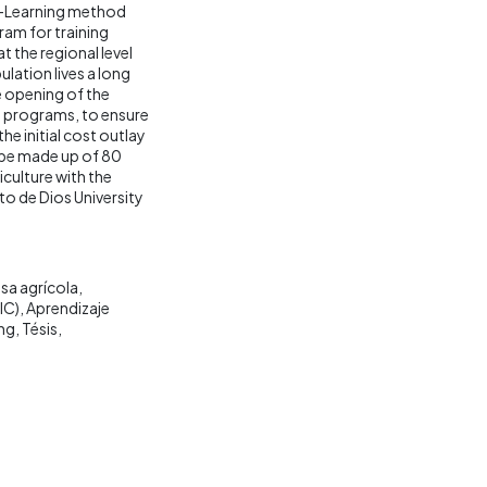
 B-Learning method
ram for training
t the regional level
ulation lives a long
e opening of the
ng programs, to ensure
the initial cost outlay
 be made up of 80
iculture with the
o de Dios University
sa agrícola
IC)
Aprendizaje
ng
Tésis