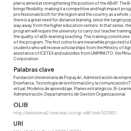
plan is aimed at strengthening the position of the ABAP. The
brings flexibility, making it a competitive and high impact prog
professionals both for the region and the country as a whole; a
there is a great need for distance learning, since the target pop
way away from the higher education centers. In that sense, th
program will require the university to carry out teacher traini
the quality of all B-learning teaching. This training constitutes 
of the program. The first cohorts are meanwhile projected to
students who will receive scholarships from the Ministry of Agr
assistance of ICETEX and subsidies from UNIMINUTO, the Minut
Corporation.
Palabras clave
Fundación Universitaria de Popayán
Administración de empre
Enseñanza
Tecnología de la información y la comunicación (T
virtual
Modelos de aprendizaje
Planes estratégicos
B-Learni
Administración
Departamento de Gestión Organizacional
OLIB
http://biblioteca2.icesi.edu.co/cgi-olib?oid=303801
URI