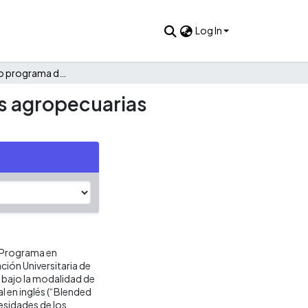
Log In
Plan estratégico programa de administración de empresas agropecuarias Popayán
s agropecuarias
l Programa en
ión Universitaria de
 bajo la modalidad de
al en inglés (“Blended
cesidades de los