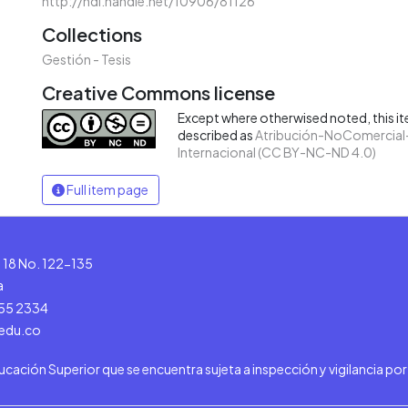
http://hdl.handle.net/10906/81126
Collections
Gestión - Tesis
Creative Commons license
Except where otherwised noted, this ite
described as
Atribución-NoComercial-
Internacional (CC BY-NC-ND 4.0)
Full item page
le 18 No. 122-135
a
555 2334
.edu.co
ducación Superior que se encuentra sujeta a inspección y vigilancia po