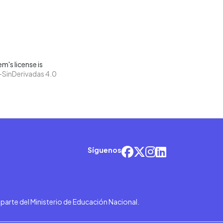
m's license is
SinDerivadas 4.0
Síguenos
r parte del Ministerio de Educación Nacional.