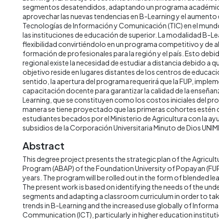
segmentos desatendidos, adaptando un programa académico
aprovechar las nuevas tendencias en B-Learning y el aumento e
Tecnologías de Información y Comunicación (TIC) en el mundo
las instituciones de educación de superior. La modalidad B-Le
flexibilidad convirtiéndolo en un programa competitivo y de a
formación de profesionales para la región y el país. Esto debi
regional existe la necesidad de estudiar a distancia debido a q
objetivo reside en lugares distantes de los centros de educaci
sentido, la apertura del programa requerirá que la FUP, impl
capacitación docente para garantizar la calidad de la enseñan
Learning, que se constituyen como los costos iniciales del pr
manera se tiene proyectado que las primeras cohortes esté
estudiantes becados por el Ministerio de Agricultura con la ay
subsidios de la Corporación Universitaria Minuto de Dios UNI
Abstract
This degree project presents the strategic plan of the Agricul
Program (ABAP) of the Foundation University of Popayan (FUP
years. The program will be rolled out in the form of blended lea
The present work is based on identifying the needs of the un
segments and adapting a classroom curriculum in order to ta
trends in B-Learning and the increased use globally of Infor
Communication (ICT), particularly in higher education institut