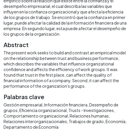
empírico sobre la relación que existe entre la confianza y el
desempeño empresarial, el cual describa las variables que
influyen en la confianza organizacional y que afecta la eficiencia
de los grupos de trabajo. Se encontró que la confianza en primer
lugar, puede afectar la calidad de la información financiera de una
empresa. En segundo lugar, esta puede afectar el desempeño de
los grupos de la organización.
Abstract
The present work seeks to build and contrast an empirical model
on the relationship between trust and business performance,
which describes the variables that influence organizational
confidence and affects the efficiency of work groups. It was
found that trust in the first place, can affect the quality of
financial information of a company. Second, it can affect the
performance of the organization's groups.
Palabras clave
Gestión empresarial
Información financiera
Desempeño de
grupos
Eficiencia organizacional
Trusts - Investigaciones
Comportamiento organizacional
Relaciones humanas
Relaciones interorganizacionales
Trabajos de grado
Economía
Departamento de Economía