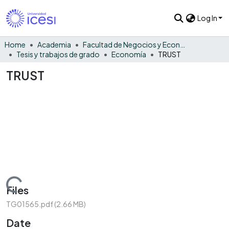
Log In
Home
Academia
Facultad de Negocios y Economía
Tesis y trabajos de grado
Economía
TRUST
TRUST
Loading...
Files
TG01565.pdf
(2.66 MB)
Date