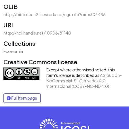
OLIB
http://biblioteca2.icesi.edu.co/cgi-olib?oid=304488
URI
http://hdl.handle.net/10906/81140
Collections
Economía
Creative Commons license
Except where otherwised noted, this
item's license is described as
Atribución-
NoComercial-SinDerivadas 4.0
Internacional (CC BY-NC-ND 4.0)
Full item page