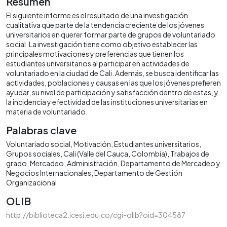
Resumen
El siguiente informe es el resultado de una investigación
cualitativa que parte de la tendencia creciente de los jóvenes
universitarios en querer formar parte de grupos de voluntariado
social. La investigación tiene como objetivo establecer las
principales motivaciones y preferencias que tienen los
estudiantes universitarios al participar en actividades de
voluntariado en la ciudad de Cali. Además, se busca identificar las
actividades, poblaciones y causas en las que los jóvenes prefieren
ayudar, su nivel de participación y satisfacción dentro de estas, y
la incidencia y efectividad de las instituciones universitarias en
materia de voluntariado.
Palabras clave
Voluntariado social
Motivación
Estudiantes universitarios
Grupos sociales
Cali (Valle del Cauca, Colombia)
Trabajos de
grado
Mercadeo
Administración
Departamento de Mercadeo y
Negocios Internacionales
Departamento de Gestión
Organizacional
OLIB
http://biblioteca2.icesi.edu.co/cgi-olib?oid=304587