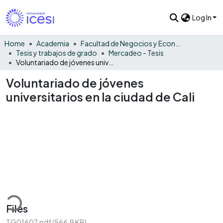
Log In
Home
Academia
Facultad de Negocios y Economía
Tesis y trabajos de grado
Mercadeo - Tesis
Voluntariado de jóvenes universitarios en la ciudad de Cali
Voluntariado de jóvenes
universitarios en la ciudad de Cali
ading...
Files
TG01607.pdf
(566.9 KB)