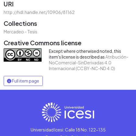
URI
http://hdl.handle.net/10906/81162
Collections
Mercadeo - Tesis
Creative Commons license
Except where otherwised noted, this
item's license is described as
Atribución-
NoComercial-SinDerivadas 4.0
Internacional (CC BY-NC-ND 4.0)
Full item page
Universidad Icesi: Calle 18 No. 122-135