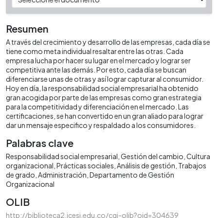
Resumen
A través del crecimiento y desarrollo de las empresas, cada día se
tiene como meta individual resaltar entre las otras. Cada
empresa lucha por hacer su lugar en el mercado y lograr ser
competitiva ante las demás. Por esto, cada día se buscan
diferenciarse unas de otras y así lograr capturar al consumidor.
Hoy en día, la responsabilidad social empresarial ha obtenido
gran acogida por parte de las empresas como gran estrategia
para la competitividad y diferenciación en el mercado. Las
certificaciones, se han convertido en un gran aliado para lograr
dar un mensaje especifico y respaldado a los consumidores.
Palabras clave
Responsabilidad social empresarial
Gestión del cambio
Cultura
organizacional
Prácticas sociales
Análisis de gestión
Trabajos
de grado
Administración
Departamento de Gestión
Organizacional
OLIB
http://biblioteca2.icesi.edu.co/cgi-olib?oid=304639