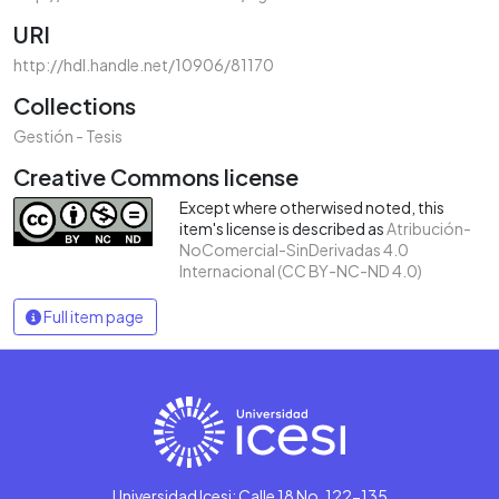
URI
http://hdl.handle.net/10906/81170
Collections
Gestión - Tesis
Creative Commons license
Except where otherwised noted, this
item's license is described as
Atribución-
NoComercial-SinDerivadas 4.0
Internacional (CC BY-NC-ND 4.0)
Full item page
Universidad Icesi: Calle 18 No. 122-135