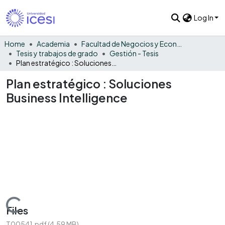
Log In
Home
Academia
Facultad de Negocios y Economía
Tesis y trabajos de grado
Gestión - Tesis
Plan estratégico : Soluciones Business Intelligence
Plan estratégico : Soluciones
Business Intelligence
Loading...
Files
T00541.pdf
(4.59 MB)