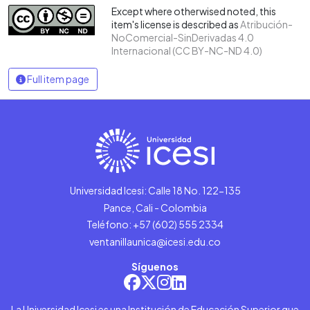
Except where otherwised noted, this
item's license is described as
Atribución-
NoComercial-SinDerivadas 4.0
Internacional (CC BY-NC-ND 4.0)
Full item page
Universidad Icesi: Calle 18 No. 122-135
Pance, Cali - Colombia
Teléfono: +57 (602) 555 2334
ventanillaunica@icesi.edu.co
Síguenos
La Universidad Icesi es una Institución de Educación Superior que