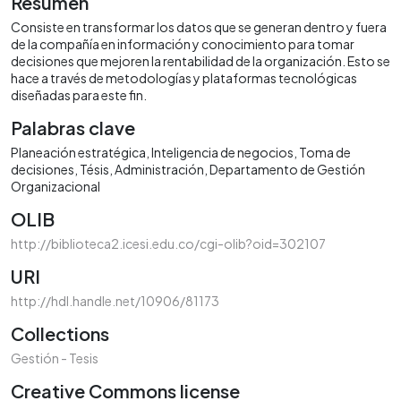
Resumen
Consiste en transformar los datos que se generan dentro y fuera
de la compañía en información y conocimiento para tomar
decisiones que mejoren la rentabilidad de la organización. Esto se
hace a través de metodologías y plataformas tecnológicas
diseñadas para este fin.
Palabras clave
Planeación estratégica
Inteligencia de negocios
Toma de
decisiones
Tésis
Administración
Departamento de Gestión
Organizacional
OLIB
http://biblioteca2.icesi.edu.co/cgi-olib?oid=302107
URI
http://hdl.handle.net/10906/81173
Collections
Gestión - Tesis
Creative Commons license