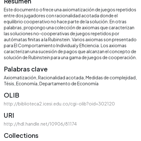
Resumen
Este documento ofrece una axiomatización de juegos repetidos
entre dos jugadores con racionalidad acotada donde el
equilibrio cooperativo no hace parte de la solución. En otras
palabras, propongo una colección de axiomas que caracterizan
las soluciones no-cooperativas de juegos repetidos por
autómatas finitas a la Rubinstein. Varios axiomas son presentado
para El Comportamiento Individual y Eficiencia. Los axiomas
caracterizan una sucesión de pagos que alcanzan el concepto de
solución de Rubinstein para una gama de juegos de cooperación.
Palabras clave
Axiomatización
Racionalidad acotada
Medidas de complejidad
Tésis
Economía
Departamento de Economía
OLIB
http://biblioteca2.icesi.edu.co/cgi-olib?oid=302120
URI
http://hdl.handle.net/10906/81174
Collections