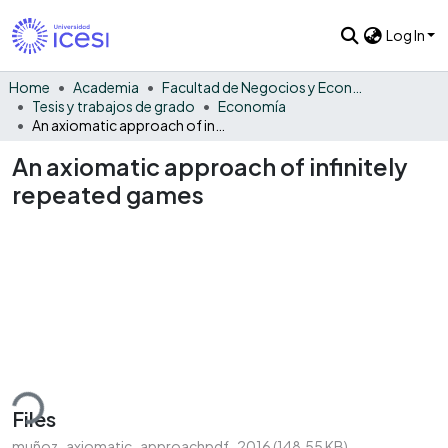
Log In
Home
Academia
Facultad de Negocios y Economía
Tesis y trabajos de grado
Economía
An axiomatic approach of infinitely repeated games
An axiomatic approach of infinitely
repeated games
ding...
Files
muñoz_axiomatic_approachpdf_2016
(148.55 KB)