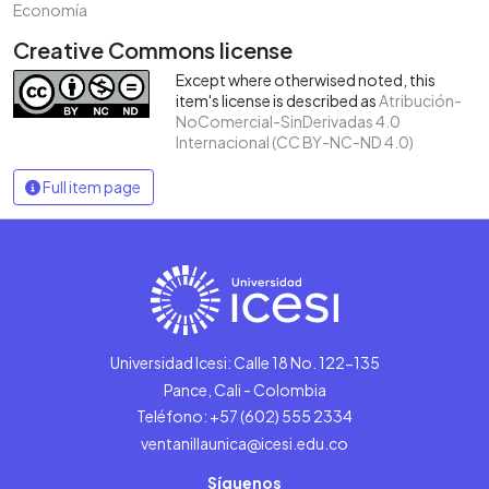
Economía
Creative Commons license
Except where otherwised noted, this
item's license is described as
Atribución-
NoComercial-SinDerivadas 4.0
Internacional (CC BY-NC-ND 4.0)
Full item page
Universidad Icesi: Calle 18 No. 122-135
Pance, Cali - Colombia
Teléfono: +57 (602) 555 2334
ventanillaunica@icesi.edu.co
Síguenos