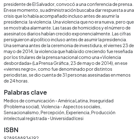
presidente de El Salvador, convocó a una conferencia de prensa.
En ese momento, su administración buscaba dar respuesta a una
crisis que lo había acompañado incluso antes de asumir la
presidencia: la violencia. Una violencia que no era nueva, pero que
se mostraba alarmante. Las tasas de homicidios y el número de
asesinatos diarios habían crecido exponencialmente. Las cifras
persiguieron al político incluso antes de asumir la presidencia.
Una semana antes de la ceremonia de investidura, el viernes 23 de
mayo de 2014, la violencia que había ido creciendo fue reseñada
por los titulares de la prensa nacional como una «Violencia
desbordada» (La Prensa Gráfica, 23 de mayo de 2014), en ese
«viernes negro», como fue denominado por distintos
periodistas, se dio cuenta de 31 personas asesinadas en menos
de 24 horas.
Palabras clave
Medios de comunicación - América Latina
Inseguridad
(Problema social)
Violencia - Aspectos sociales
Sensacionalismo
Percepción
Experiencia
Producción
intelectual registrada - Universidad Icesi
ISBN
9789588936192