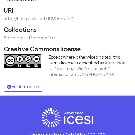
URI
http://hdl.handle.net/10906/81272
Collections
Sociología - Monográfico
Creative Commons license
Except where otherwised noted, this
item's license is described as
Atribución-
NoComercial-SinDerivadas 4.0
Internacional (CC BY-NC-ND 4.0)
Full item page
Universidad Icesi: Calle 18 No. 122-135