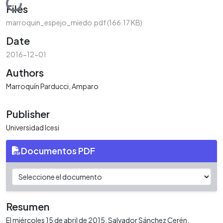
Loading...
Files
marroquin_espejo_miedo.pdf
(166.17 KB)
Date
2016-12-01
Authors
Marroquín Parducci, Amparo
Publisher
Universidad Icesi
Documentos PDF
Resumen
El miércoles 15 de abril de 2015, Salvador Sánchez Cerén,