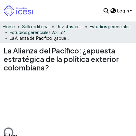
Log In
Home
Sello editorial
Revistas Icesi
Estudios gerenciales
Estudios gerenciales Vol. 32 No. 141
La Alianza del Pacífico: ¿apuesta estratégica de la política exterior colombiana?
La Alianza del Pacífico: ¿apuesta
estratégica de la política exterior
colombiana?
ding...
Files