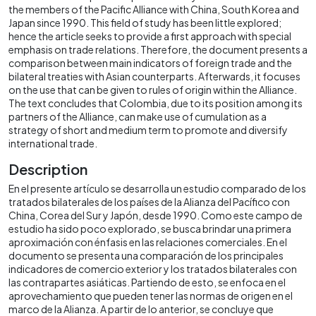
the members of the Pacific Alliance with China, South Korea and
Japan since 1990. This field of study has been little explored;
hence the article seeks to provide a first approach with special
emphasis on trade relations. Therefore, the document presents a
comparison between main indicators of foreign trade and the
bilateral treaties with Asian counterparts. Afterwards, it focuses
on the use that can be given to rules of origin within the Alliance.
The text concludes that Colombia, due to its position among its
partners of the Alliance, can make use of cumulation as a
strategy of short and medium term to promote and diversify
international trade.
Description
En el presente artículo se desarrolla un estudio comparado de los
tratados bilaterales de los países de la Alianza del Pacífico con
China, Corea del Sur y Japón, desde 1990. Como este campo de
estudio ha sido poco explorado, se busca brindar una primera
aproximación con énfasis en las relaciones comerciales. En el
documento se presenta una comparación de los principales
indicadores de comercio exterior y los tratados bilaterales con
las contrapartes asiáticas. Partiendo de esto, se enfoca en el
aprovechamiento que pueden tener las normas de origen en el
marco de la Alianza. A partir de lo anterior, se concluye que