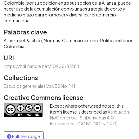
Colombia, por su posición entre sus socios de la Alianza, puede
hacer uso de la acumulación como una estrategia de corto y
mediano plazo para promover y diversificar el comercio
internacional.
Palabras clave
Alianza del Pacífico
Normas
Comercio exterio
Política exterior -
Colombia
URI
https://hdl.handle.net/10906/81284
Collections
Estudios gerenciales Vol. 32 No. 141
Creative Commons license
Except where otherwised noted, this
item's license is described as
Atribución-
NoComercial-SinDerivadas 4.0
Internacional (CC BY-NC-ND 4.0)
Full item page