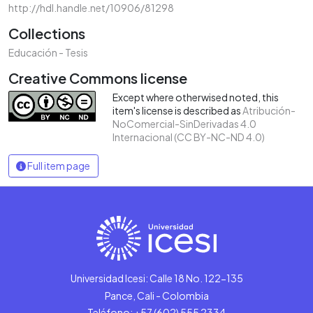
http://hdl.handle.net/10906/81298
Collections
Educación - Tesis
Creative Commons license
Except where otherwised noted, this
item's license is described as
Atribución-
NoComercial-SinDerivadas 4.0
Internacional (CC BY-NC-ND 4.0)
Full item page
Universidad Icesi: Calle 18 No. 122-135
Pance, Cali - Colombia
Teléfono: +57 (602) 555 2334