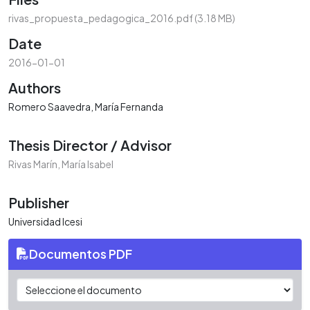
ding...
rivas_propuesta_pedagogica_2016.pdf
(3.18 MB)
Date
2016-01-01
Authors
Romero Saavedra, María Fernanda
Thesis Director / Advisor
Rivas Marín, María Isabel
Publisher
Universidad Icesi
Documentos PDF