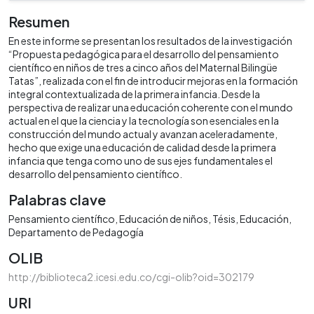
Resumen
En este informe se presentan los resultados de la investigación
“Propuesta pedagógica para el desarrollo del pensamiento
científico en niños de tres a cinco años del Maternal Bilingüe
Tatas”, realizada con el fin de introducir mejoras en la formación
integral contextualizada de la primera infancia. Desde la
perspectiva de realizar una educación coherente con el mundo
actual en el que la ciencia y la tecnología son esenciales en la
construcción del mundo actual y avanzan aceleradamente,
hecho que exige una educación de calidad desde la primera
infancia que tenga como uno de sus ejes fundamentales el
desarrollo del pensamiento científico.
Palabras clave
Pensamiento científico
Educación de niños
Tésis
Educación
Departamento de Pedagogía
OLIB
http://biblioteca2.icesi.edu.co/cgi-olib?oid=302179
URI