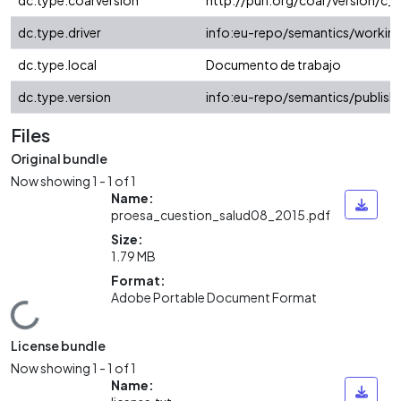
dc.type.coarversion
http://purl.org/coar/version/
dc.type.driver
info:eu-repo/semantics/workin
dc.type.local
Documento de trabajo
dc.type.version
info:eu-repo/semantics/publish
Files
Original bundle
Now showing
1 - 1 of 1
Name:
proesa_cuestion_salud08_2015.pdf
Size:
1.79 MB
Format:
Adobe Portable Document Format
Loading...
License bundle
Now showing
1 - 1 of 1
Name: