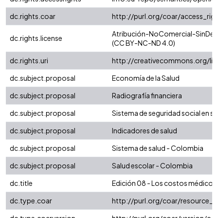
dc.rights.coar
http://purl.org/coar/access_rig
Atribución-NoComercial-SinDeriv
dc.rights.license
(CC BY-NC-ND 4.0)
dc.rights.uri
http://creativecommons.org/li
dc.subject.proposal
Economía de la Salud
dc.subject.proposal
Radiografía financiera
dc.subject.proposal
Sistema de seguridad social en sa
dc.subject.proposal
Indicadores de salud
dc.subject.proposal
Sistema de salud - Colombia
dc.subject.proposal
Salud escolar - Colombia
dc.title
Edición 08 - Los costos médicos 
dc.type.coar
http://purl.org/coar/resource