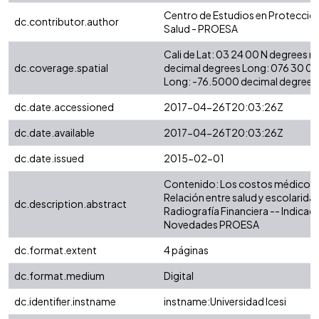
Centro de Estudios en Protección
dc.contributor.author
Salud - PROESA
Cali de Lat: 03 24 00 N degrees 
dc.coverage.spatial
decimal degrees Long: 076 30 0
Long: -76.5000 decimal degrees
dc.date.accessioned
2017-04-26T20:03:26Z
dc.date.available
2017-04-26T20:03:26Z
dc.date.issued
2015-02-01
Contenido: Los costos médicos en
Relación entre salud y escolarida
dc.description.abstract
Radiografía Financiera -- Indicad
Novedades PROESA
dc.format.extent
4 páginas
dc.format.medium
Digital
dc.identifier.instname
instname:Universidad Icesi