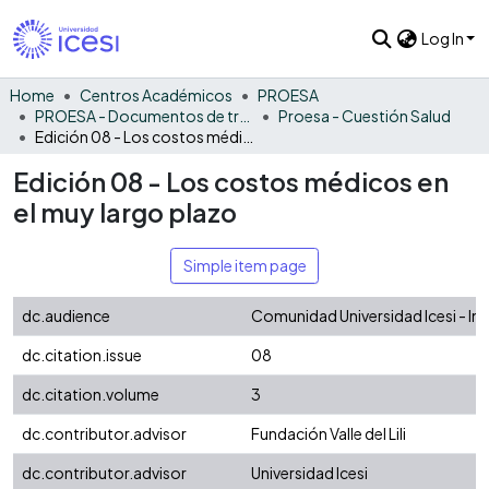
Log In
Home
Centros Académicos
PROESA
PROESA - Documentos de trabajos, técnicos y de divulgación
Proesa - Cuestión Salud
Edición 08 - Los costos médicos en el muy largo plazo
Edición 08 - Los costos médicos en
el muy largo plazo
Simple item page
dc.audience
Comunidad Universidad Icesi - In
dc.citation.issue
08
dc.citation.volume
3
dc.contributor.advisor
Fundación Valle del Lili
dc.contributor.advisor
Universidad Icesi