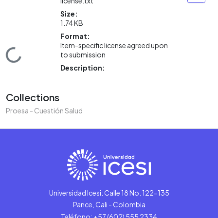
license.txt
Size:
1.74 KB
Format:
Item-specific license agreed upon
Loading...
to submission
Description:
Collections
Proesa - Cuestión Salud
Universidad Icesi: Calle 18 No. 122-135
Pance, Cali - Colombia
Teléfono: +57 (602) 555 2334