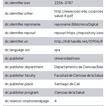
dc.identifier.issn
2256-5787
http://www.icesi.edu.co/proes
dc.identifier.other
salud-8.pdf
dc.identifier.reponame
reponame:Biblioteca Digital
dc.identifier.repourl
repourl:https://repository.icesi.
dc.identifier.uri
http://hdl.handle.net/10906/81
dc.language.iso
spa
dc.publisher
Universidad Icesi
dc.publisher.department
Departamento de Ciencias Básic
dc.publisher.faculty
Facultad de Ciencias de la Salud
dc.publisher.place
Santiago de Cali
dc.publisher.program
Ciencias de la Salud
dc.relation.citationendpage
4