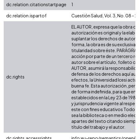
dc.relation.citationstartpage
1
dc.relation.ispartof
Cuestión Salud, Vol. 3, No. 08 - 
EL AUTOR, expresa que la obra ob
autorización es original y la elabo
suplantar los derechos de autor de
forma, la obra es de su exclusiva a
titularidad sobre éste. PARÁGRAF
acción por parte de un tercero re
autor sobre el artículo, folleto o l
AUTOR, asumirá la responsabilidad
defensa de los derechos aquí aut
dc.rights
efectos, la Universidad Icesi act
buena fe. Esta autorización, permit
de forma indefinida, para que en 
establecidos en la Ley 23 de 1982,
y jurisprudencia vigente al respe
este con fines educativos Todo p
sea la biblioteca o en medio elec
apartes del texto citando siempre 
título del trabajo y el autor.
dc.rights.accessrights
info:eu-repo/semantics/openAc