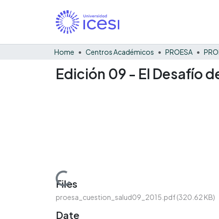
Home
Centros Académicos
PROESA
Edición 09 - El Desafío 
Loading...
Files
proesa_cuestion_salud09_2015.pdf
(320.62 KB)
Date