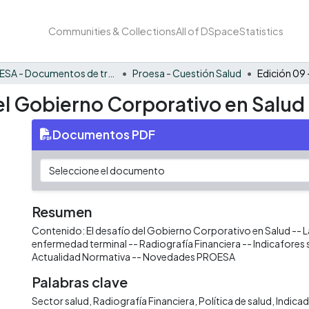
Communities & Collections
All of DSpace
Statistics
PROESA - Documentos de trabajos, técnicos y de divulgación
Proesa - Cuestión Salud
del Gobierno Corporativo en Salud
Documentos PDF
Resumen
Contenido: El desafío del Gobierno Corporativo en Salud -- La 
enfermedad terminal -- Radiografía Financiera -- Indicafores 
Actualidad Normativa -- Novedades PROESA
Palabras clave
Sector salud
Radiografía Financiera
Política de salud
Indicad