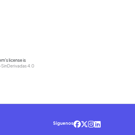
m's license is
SinDerivadas 4.0
Síguenos