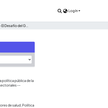
Log In
Edición 09 - El Desafío del Gobierno Corporativo en Salud
política pública de la
sectoriales --
ores de salud
Política