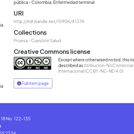
pública - Colombia
Enfermedad terminal
URI
http://hdl.handle.net/10906/81374
ia
Collections
Proesa - Cuestión Salud
Creative Commons license
Except where otherwised noted, this ite
described as
Atribución-NoComercial-
Internacional (CC BY-NC-ND 4.0)
Full item page
ia
le 18 No. 122-135
a
555 2334